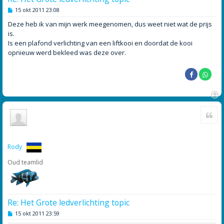
B
15 okt 2011 23:08
e
r
Deze heb ik van mijn werk meegenomen, dus weet niet wat de prijs
i
is.
c
h
Is een plafond verlichting van een liftkooi en doordat de kooi
t
opnieuw werd bekleed was deze over.
O
Cite
m
h
o
o
g
Rody
Oud teamlid
Re: Het Grote ledverlichting topic
B
15 okt 2011 23:59
e