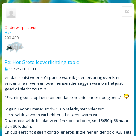
Cite
Onderwerp auteur
Haz
200-400
Re: Het Grote ledverlichting topic
B
11 okt 2011 09:11
e
r
en dat is juist weer zo'n puntje waar ik geen ervaring over kan
i
vinden, maar wel een boel mensen die zeggen waarom het juist
c
h
goed of slecht zou zijn.
t
"Ervaring komt, op het moment dat je het niet meer nodig bent."
ik ga nu voor 1 meter smd5050 ip 68leds, met 60leds/m
Deze wil ik gewoon wit hebben, dus geen warm wit.
Daarnaast wil ik 1m blauw en 1m rood hebben, smd 5050 ip68 maar
dan 30 leds/m.
En dus eerst nog geen controller erop. Ik zie her en der ook RGB sets