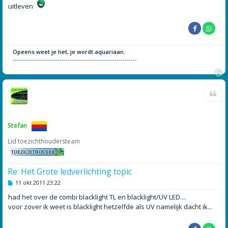
uitleven
Opeens weet je het, je wordt aquariaan.
-------------------------------------------------------------
O
Cite
m
h
o
o
g
Stefan
Lid toezichthoudersteam
Re: Het Grote ledverlichting topic
B
11 okt 2011 23:22
e
r
had het over de combi blacklight TL en blacklight/UV LED....
i
voor zover ik weet is blacklight hetzelfde als UV namelijk dacht ik...
c
h
t