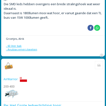
Die SMD leds hebben overigens een brede stralingshoek wat weer
ideaal is.
Daarnaast is 1800lumen mooi wat hoor, er vanuit gaande dat een TL
buis van 15W 1000lumen geeft..
Groetjes, Alrik
- 60 liter bak
- Anubias emers kweken
O
Cite
m
h
o
o
AirWarrior
g
200-400
Re: Het Grote ledverlichting topic