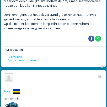
Maar echt een duidelijke site (betreft de nm, lumen) met vooral veel
c
h
keuze aan leds kan ik niet echt vinden.
t
Denk overigens dat het ook verstandig is te kijken naar het PAR-
gebied van alg, als dat tenminste te vinden is.
Op die manier kan men de lamp echt op de planten richten en
zoveel mogelijk algengroei voorkomen.
Groetjes, Alrik
- 60 liter bak
- Anubias emers kweken
O
Cite
m
h
o
o
g
Rody
Oud teamlid