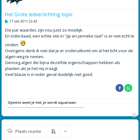
Het Grote ledverlichting topic
B
17 okt 2011 23:43
e
r
Die par waardes zijn nou juist zo moeilijk.
i
En inderdaad, een echte site in "jip en Janneke taal" is er niet echt te
c
h
vinden
t
Overigens denk ik niet dat je er onderuitkomt om al het licht voor de
algen weg te nemen.
Genoeg algen die bijna dezelfde eigenschappen hebben als
planten als je het mij vraagt.
Veel blauw is in ieder geval duidelijk niet goed.
Opeens weet je het, je wordt aquariaan.
-------------------------------------------------------------
O
m
Plaats reactie
h
o