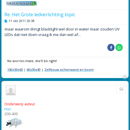
Re: Het Grote ledverlichting topic
B
11 okt 2011 20:38
e
r
maar waarom dringt blacklight wel door in water maar zouden UV
i
LEDs dat niet doen vraag ik me dan wel af...
c
h
t
No worries mate, she'll be right!
160x50x60
|
60x30x40
|
Zelfbouw achterwand en boom
O
Cite
m
h
o
o
Onderwerp auteur
g
Haz
200-400