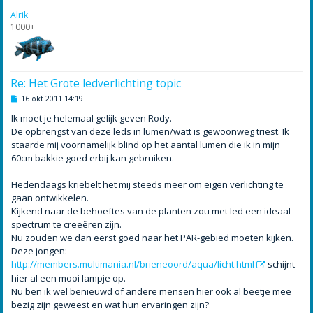
o
Alrik
g
1000+
Re: Het Grote ledverlichting topic
B
16 okt 2011 14:19
e
r
Ik moet je helemaal gelijk geven Rody.
i
De opbrengst van deze leds in lumen/watt is gewoonweg triest. Ik
c
h
staarde mij voornamelijk blind op het aantal lumen die ik in mijn
t
60cm bakkie goed erbij kan gebruiken.
Hedendaags kriebelt het mij steeds meer om eigen verlichting te
gaan ontwikkelen.
Kijkend naar de behoeftes van de planten zou met led een ideaal
spectrum te creeëren zijn.
Nu zouden we dan eerst goed naar het PAR-gebied moeten kijken.
Deze jongen:
http://members.multimania.nl/brieneoord/aqua/licht.html
schijnt
hier al een mooi lampje op.
Nu ben ik wel benieuwd of andere mensen hier ook al beetje mee
bezig zijn geweest en wat hun ervaringen zijn?