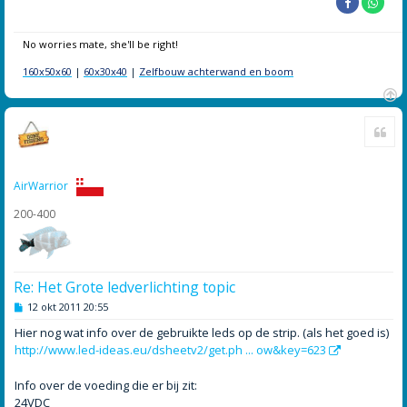
No worries mate, she'll be right!
160x50x60
|
60x30x40
|
Zelfbouw achterwand en boom
O
Cite
m
h
o
o
AirWarrior
g
200-400
Re: Het Grote ledverlichting topic
B
12 okt 2011 20:55
e
r
Hier nog wat info over de gebruikte leds op de strip. (als het goed is)
i
http://www.led-ideas.eu/dsheetv2/get.ph ... ow&key=623
c
h
t
Info over de voeding die er bij zit:
24VDC