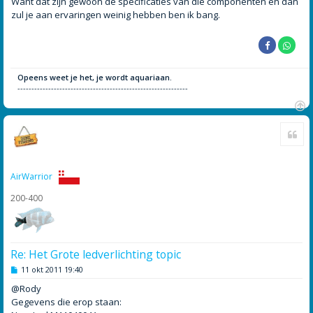
Want dat zijn gewoon de specificaties van die componenten en dan
c
h
zul je aan ervaringen weinig hebben ben ik bang.
t
Opeens weet je het, je wordt aquariaan.
-------------------------------------------------------------
O
Cite
m
h
o
o
AirWarrior
g
200-400
Re: Het Grote ledverlichting topic
B
11 okt 2011 19:40
e
r
@Rody
i
Gegevens die erop staan:
c