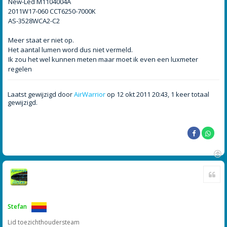
h
New-Led M1104004A
t
2011W17-060 CCT6250-7000K
AS-3528WCA2-C2
Meer staat er niet op.
Het aantal lumen word dus niet vermeld.
Ik zou het wel kunnen meten maar moet ik even een luxmeter
regelen
Laatst gewijzigd door
AirWarrior
op 12 okt 2011 20:43, 1 keer totaal
gewijzigd.
O
Cite
m
h
o
o
g
Stefan
Lid toezichthoudersteam