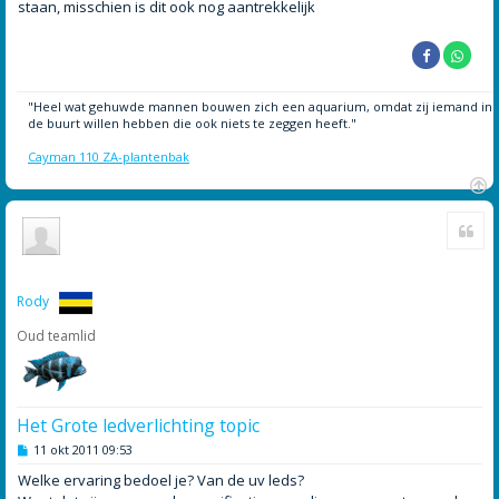
staan, misschien is dit ook nog aantrekkelijk
"Heel wat gehuwde mannen bouwen zich een aquarium, omdat zij iemand in
de buurt willen hebben die ook niets te zeggen heeft."
Cayman 110 ZA-plantenbak
O
Cite
m
h
o
o
g
Rody
Oud teamlid
Het Grote ledverlichting topic
B
11 okt 2011 09:53
e
r
Welke ervaring bedoel je? Van de uv leds?
i