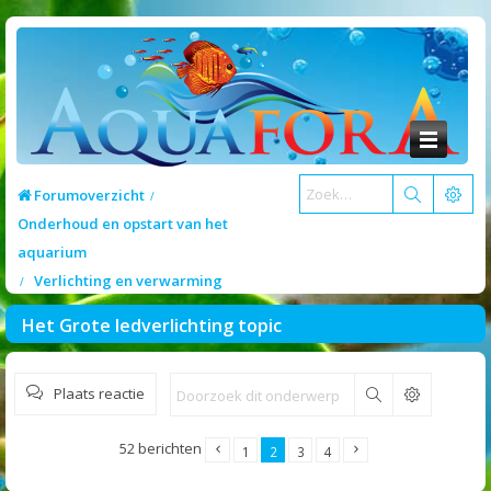
Forumoverzicht
Onderhoud en opstart van het
aquarium
Verlichting en verwarming
Het Grote ledverlichting topic
Plaats reactie
Zoek
52 berichten
1
2
3
4