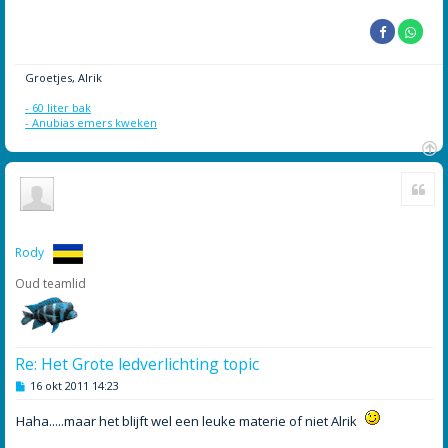
Groetjes, Alrik
- 60 liter bak
- Anubias emers kweken
O
Cite
m
h
o
o
g
Rody
Oud teamlid
Re: Het Grote ledverlichting topic
B
16 okt 2011 14:23
e
r
Haha.....maar het blijft wel een leuke materie of niet Alrik
i
c