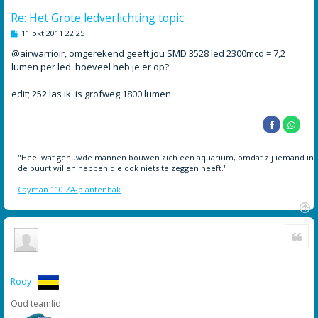
Re: Het Grote ledverlichting topic
B
11 okt 2011 22:25
e
r
@airwarrioir, omgerekend geeft jou SMD 3528 led 2300mcd = 7,2
i
lumen per led. hoeveel heb je er op?
c
h
t
edit; 252 las ik. is grofweg 1800 lumen
"Heel wat gehuwde mannen bouwen zich een aquarium, omdat zij iemand in
de buurt willen hebben die ook niets te zeggen heeft."
Cayman 110 ZA-plantenbak
O
Cite
m
h
o
o
g
Rody
Oud teamlid