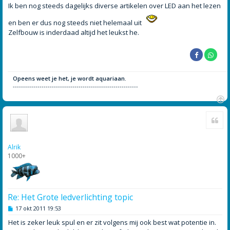
h
Ik ben nog steeds dagelijks diverse artikelen over LED aan het lezen
t
en ben er dus nog steeds niet helemaal uit
Zelfbouw is inderdaad altijd het leukst he.
Opeens weet je het, je wordt aquariaan.
-------------------------------------------------------------
O
Cite
m
h
o
o
Alrik
g
1000+
Re: Het Grote ledverlichting topic
B
17 okt 2011 19:53
e
r
Het is zeker leuk spul en er zit volgens mij ook best wat potentie in.
i