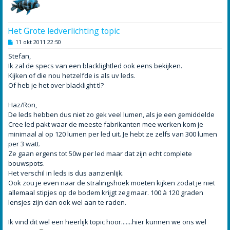
Het Grote ledverlichting topic
B
11 okt 2011 22:50
e
r
Stefan,
i
Ik zal de specs van een blacklightled ook eens bekijken.
c
h
Kijken of die nou hetzelfde is als uv leds.
t
Of heb je het over blacklight tl?
Haz/Ron,
De leds hebben dus niet zo gek veel lumen, als je een gemiddelde
Cree led pakt waar de meeste fabrikanten mee werken kom je
minimaal al op 120 lumen per led uit. Je hebt ze zelfs van 300 lumen
per 3 watt.
Ze gaan ergens tot 50w per led maar dat zijn echt complete
bouwspots.
Het verschil in leds is dus aanzienlijk.
Ook zou je even naar de stralingshoek moeten kijken zodat je niet
allemaal stipjes op de bodem krijgt zeg maar. 100 à 120 graden
lensjes zijn dan ook wel aan te raden.
Ik vind dit wel een heerlijk topic hoor.......hier kunnen we ons wel