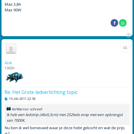
Max 3,8A
Max 90W
O
Cite
m
h
o
o
Alrik
g
1000+
Re: Het Grote ledverlichting topic
B
15 okt 2011 22:50
e
r
AirWarrior schreef:
i
c
Ik heb een ledstrip (46x5,5cm) met 252leds erop met een opbrengst
h
van 7000K.
t
Nu ben ik wel benieuwd waar je deze hebt gekocht en wat de prijs
is?