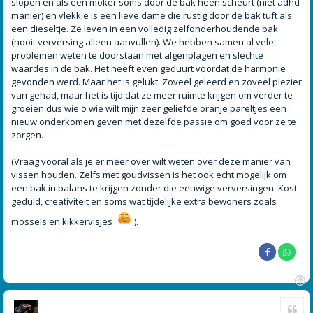
slopen en als een moker soms door de bak heen scheurt (niet adhd
manier) en vlekkie is een lieve dame die rustig door de bak tuft als
een dieseltje. Ze leven in een volledig zelfonderhoudende bak
(nooit verversing alleen aanvullen). We hebben samen al vele
problemen weten te doorstaan met algenplagen en slechte
waardes in de bak. Het heeft even geduurt voordat de harmonie
gevonden werd. Maar het is gelukt. Zoveel geleerd en zoveel plezier
van gehad, maar het is tijd dat ze meer ruimte krijgen om verder te
groeien dus wie o wie wilt mijn zeer geliefde oranje pareltjes een
nieuw onderkomen geven met dezelfde passie om goed voor ze te
zorgen.
(Vraag vooral als je er meer over wilt weten over deze manier van
vissen houden. Zelfs met goudvissen is het ook echt mogelijk om
een bak in balans te krijgen zonder die eeuwige verversingen. Kost
geduld, creativiteit en soms wat tijdelijke extra bewoners zoals
mossels en kikkervisjes
).
O
Cite
m