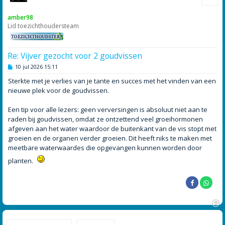
h
o
amber98
o
Lid toezichthoudersteam
g
Re: Vijver gezocht voor 2 goudvissen
B
10 jul 2026 15:11
e
r
Sterkte met je verlies van je tante en succes met het vinden van een
i
nieuwe plek voor de goudvissen.
c
h
t
Een tip voor alle lezers: geen verversingen is absoluut niet aan te
raden bij goudvissen, omdat ze ontzettend veel groeihormonen
afgeven aan het water waardoor de buitenkant van de vis stopt met
groeien en de organen verder groeien. Dit heeft niks te maken met
meetbare waterwaardes die opgevangen kunnen worden door
planten.
O
m