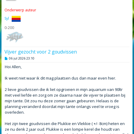
Onderwerp auteur
Syl
0-200
Vijver gezocht voor 2 goudvissen
B
06 jul 2026 23:10
e
r
Hoi Allen,
i
c
h
Ik weet niet waar ik dit mag plaatsen dus dan maar even hier.
t
2 lieve goudvissen die ik liet opgroeien in mijn aquarium van 90ltr
met veel liefde en zorg om ze daarna naar de vijver te plaatsen bij
mijn tante. Dit zou nu deze zomer gaan gebeuren. Helaas is de
planning veranderd doordat mijn tante onlangs veel te vroeg is
overleden.
Het zijn twee goudvissen die Plukkie en Vlekkie ( +/- 8cm) heten en
ze nu denk 2 jaar oud. Plukkie is een lompe kerel die houdt van