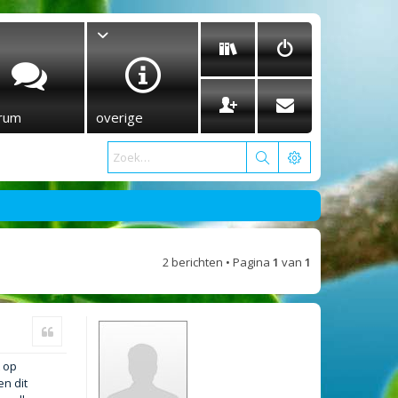
rum
overige
2 berichten • Pagina
1
van
1
Citeer
t op
n dit