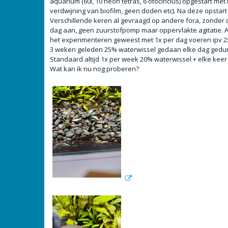
aquarium (60l, 10 neon tetras, 6 otocinclus) opgestart met
t
verdwijning van biofilm, geen doden etc). Na deze opsta
Verschillende keren al gevraagd op andere fora, zonder d
dag aan, geen zuurstofpomp maar oppervlakte agitatie. A
het experimenteren geweest met 1x per dag voeren ipv 2x
3 weken geleden 25% waterwissel gedaan elke dag gedur
Standaard altijd 1x per week 20% waterwissel + elke keer 
Wat kan ik nu nog proberen?