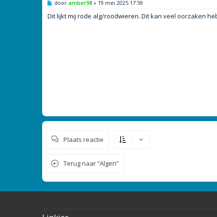
B
door
amber98
»
19 mei 2025 17:59
e
r
Dit lijkt mij rode alg/roodwieren. Dit kan veel oorzaken 
i
c
h
t
Plaats reactie
Terug naar “Algen”