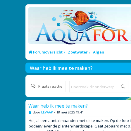
Forumoverzicht
Zoetwater
Algen
Waar heb ik mee te maken?
Plaats reactie
Zo
Waar heb ik mee te maken?
B
door
LEVAAP
»
18 mei 2025 19:41
e
r
Hoi, al een aantal maanden met dit te maken. Op de foto is 
i
bodem/levende planten/hardscape. Gaat gepaard met 0.2
c
h