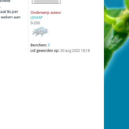
 snelle
.
taat 8u per
Onderwerp auteur
en weken aan
LEVAAP
0-200
Berichten:
5
Lid geworden op:
30 aug 2022 18:18