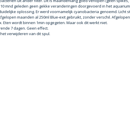
 bacterien uit ander filter. Dit is maandenlang goed verlopen (geen spikes,
rt 10 mnd geleden geen gekke veranderingen doorgevoerd in het aquarium
uidelijke oplossing. Er werd voornamelijk cyanobacteria genoemd. Licht s
fgelopen maanden al 250ml Blue-exit gebruikt, zonder verschil. Afgelop
. Eten wordt binnen 1min opgegeten. Maar ook dit werkt niet.
ende 7 dagen. Geen effect.
het verwijderen van dit spul.