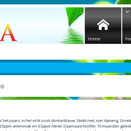
Home
Fo
ek
het paars, in het echt soort donkerblauw. Stinkt niet, niet slijmerig. Groei
5ppm ammoniak en 0.5ppm nitriet. Daarnaast biofilm. 10 maanden gelede