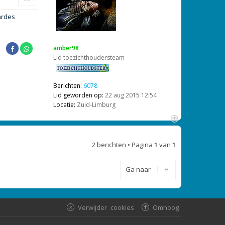
h
o
ardes
o
g
amber98
Lid toezichthoudersteam
Berichten:
6078
Lid geworden op:
22 aug 2015 12:54
Locatie:
Zuid-Limburg
O
m
2 berichten • Pagina
1
van
1
h
o
o
Ga naar
g
Verwijder cookies
Omhoog