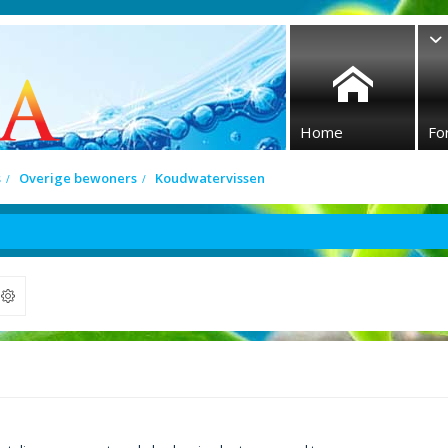
Home
Fo
s
Overige bewoners
Koudwatervissen
ek