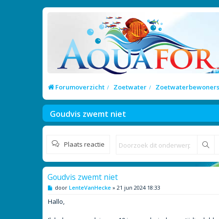
Forumoverzicht
Zoetwater
Zoetwaterbewoner
Goudvis zwemt niet
Plaats reactie
Zo
Goudvis zwemt niet
B
door
LenteVanHecke
»
21 jun 2024 18:33
e
r
Hallo,
i
c
h