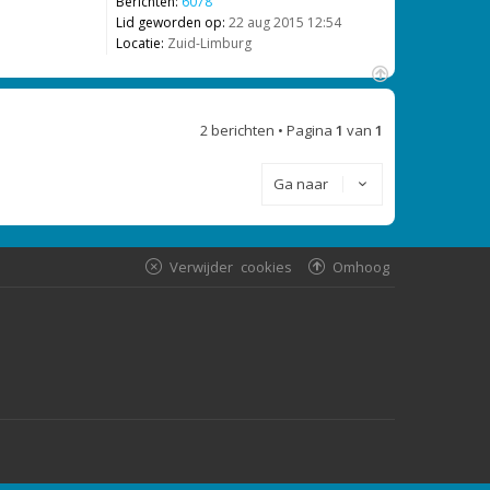
Berichten:
6078
Lid geworden op:
22 aug 2015 12:54
Locatie:
Zuid-Limburg
O
m
2 berichten • Pagina
1
van
1
h
o
o
Ga naar
g
Verwijder cookies
Omhoog