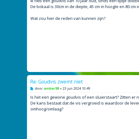
Ik heb een goudvis van 10 jaar oud, sinds een tijdje do
t
De bokaal is 30cm in de diepte, 45 cm in hoogte en 80 cm i
Wat zou hier de reden van kunnen zijn?
Re: Goudvis zwemt niet
B
door
amber98
»
23 jun 2024 10:49
e
r
Is het een gewone goudvis of een sluierstaart? Zitten er 
i
De kans bestaat dat de vis vergroeid is waardoor de leve
c
h
omhoog/omlaag?
t