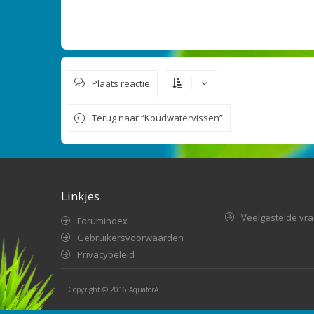
Plaats reactie
Terug naar “Koudwatervissen”
Linkjes
Veelgestelde vr
Forumindex
Gebruikersvoorwaarden
Privacybeleid
Copyright © 2016
AquaforA