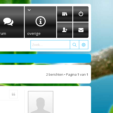
rum
overige
2 berichten • Pagina
1
van
1
Citeer