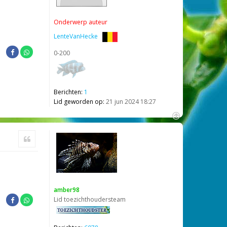
Onderwerp auteur
LenteVanHecke
0-200
Berichten:
1
Lid geworden op:
21 jun 2024 18:27
O
m
Citeer
h
o
o
g
amber98
Lid toezichthoudersteam