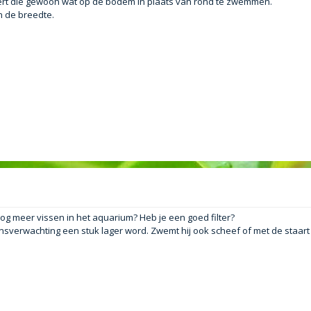
bbert die gewoon wat op de bodem in plaats van rond te zwemmen.
n de breedte.
nog meer vissen in het aquarium? Heb je een goed filter?
nsverwachting een stuk lager word. Zwemt hij ook scheef of met de staart