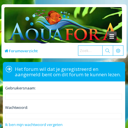
Forumoverzicht
Het forum wil dat je geregistreerd en
aangemeld bent om dit forum te kunnen lezen.
Gebruikersnaam:
Wachtwoord:
Ik ben mijn wachtwoord vergeten