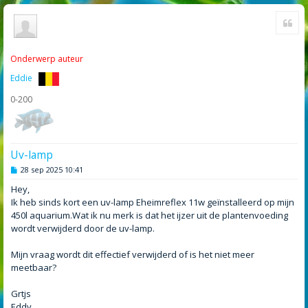
Cite
Onderwerp auteur
Eddie
0-200
Uv-lamp
B
28 sep 2025 10:41
e
r
Hey,
i
Ik heb sinds kort een uv-lamp Eheimreflex 11w geïnstalleerd op mijn
c
h
450l aquarium.Wat ik nu merk is dat het ijzer uit de plantenvoeding
t
wordt verwijderd door de uv-lamp.
Mijn vraag wordt dit effectief verwijderd of is het niet meer
meetbaar?
Grtjs
Eddy