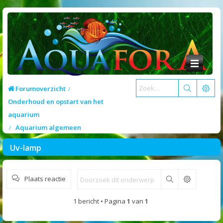
Forumoverzicht
Onderhoud en opstart van het
aquarium
Aquarium algemeen
Uv-lamp
Plaats reactie
Zoek
1 bericht • Pagina
1
van
1