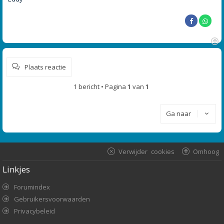
O
m
Plaats reactie
h
o
o
1 bericht • Pagina
1
van
1
g
Ga naar
Verwijder cookies
Omhoog
Linkjes
Forumindex
Gebruikersvoorwaarden
Privacybeleid