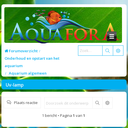
Forumoverzicht
Onderhoud en opstart van het
aquarium
Aquarium algemeen
Uv-lamp
Plaats reactie
Zoek
1 bericht • Pagina
1
van
1