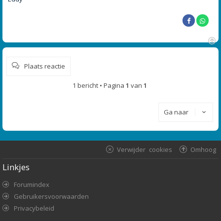
O
m
Plaats reactie
h
o
o
1 bericht • Pagina
1
van
1
g
Ga naar
Verwijder cookies
Omhoog
Linkjes
Forumindex
Gebruikersvoorwaarden
Privacybeleid