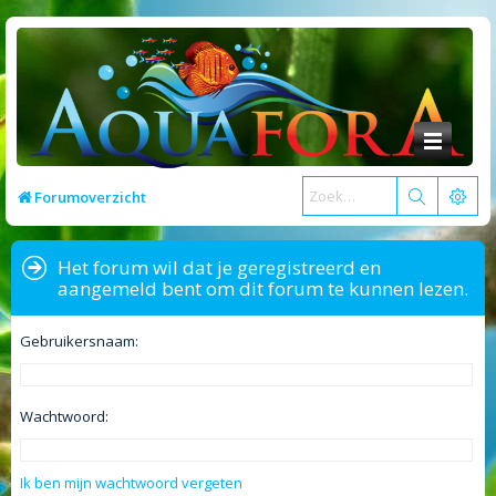
Forumoverzicht
Het forum wil dat je geregistreerd en
aangemeld bent om dit forum te kunnen lezen.
Gebruikersnaam:
Wachtwoord:
Ik ben mijn wachtwoord vergeten