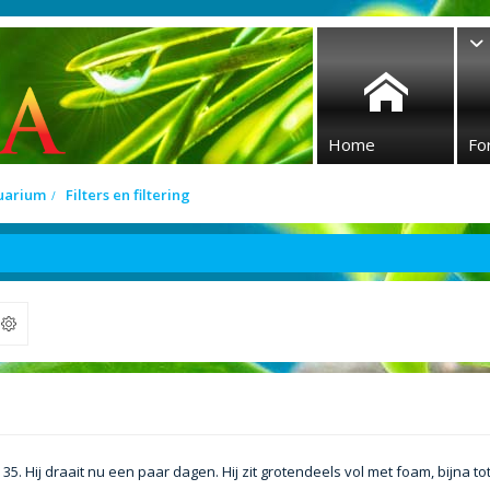
Home
Fo
quarium
Filters en filtering
ek
5. Hij draait nu een paar dagen. Hij zit grotendeels vol met foam, bijna tot