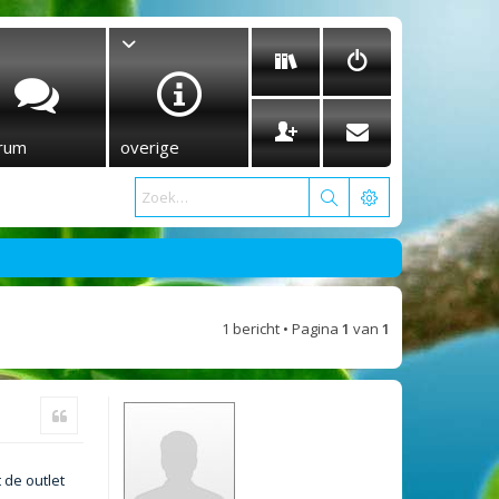
rum
overige
1 bericht • Pagina
1
van
1
Citeer
 de outlet