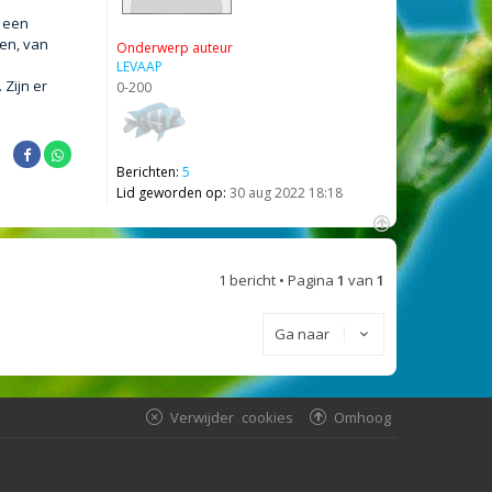
s een
sen, van
Onderwerp auteur
LEVAAP
 Zijn er
0-200
Berichten:
5
Lid geworden op:
30 aug 2022 18:18
O
m
1 bericht • Pagina
1
van
1
h
o
o
Ga naar
g
Verwijder cookies
Omhoog