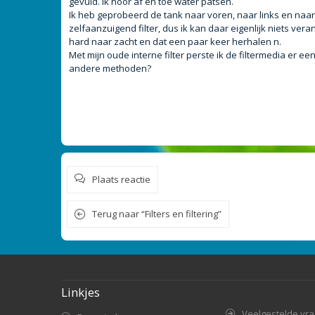
gevuld. Ik hoor af en toe water patsen.
t
Ik heb geprobeerd de tank naar voren, naar links en naar r
zelfaanzuigend filter, dus ik kan daar eigenlijk niets v
hard naar zacht en dat een paar keer herhalen n.
Met mijn oude interne filter perste ik de filtermedia er een
andere methoden?
Plaats reactie
Terug naar “Filters en filtering”
Linkjes
Veelgestelde vr