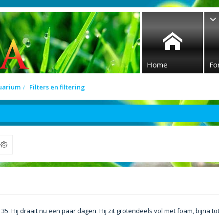
Home
Fo
quarium
Filters en filtering
ek
5. Hij draait nu een paar dagen. Hij zit grotendeels vol met foam, bijna tot