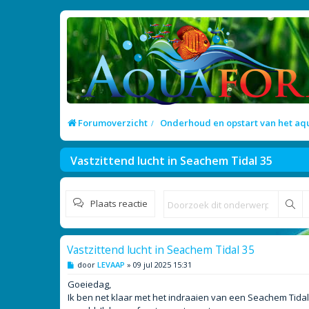
Forumoverzicht
Onderhoud en opstart van het a
Vastzittend lucht in Seachem Tidal 35
Plaats reactie
Zo
Vastzittend lucht in Seachem Tidal 35
B
door
LEVAAP
»
09 jul 2025 15:31
e
r
Goeiedag,
i
Ik ben net klaar met het indraaien van een Seachem Tidal 3
c
h