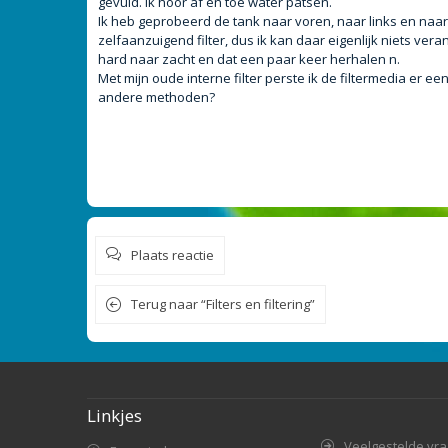
gevuld. Ik hoor af en toe water patsen.
t
Ik heb geprobeerd de tank naar voren, naar links en naar r
zelfaanzuigend filter, dus ik kan daar eigenlijk niets v
hard naar zacht en dat een paar keer herhalen n.
Met mijn oude interne filter perste ik de filtermedia er een
andere methoden?
Plaats reactie
Terug naar “Filters en filtering”
Linkjes
Veelgestelde vr