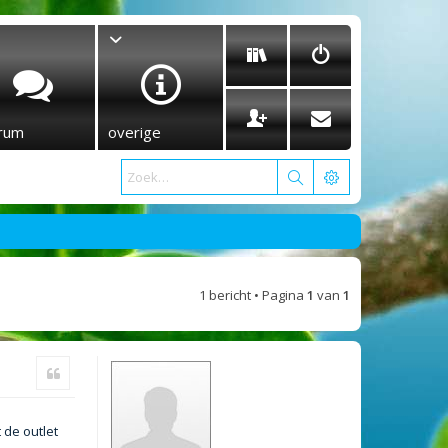
rum
overige
1 bericht • Pagina
1
van
1
Citeer
 de outlet