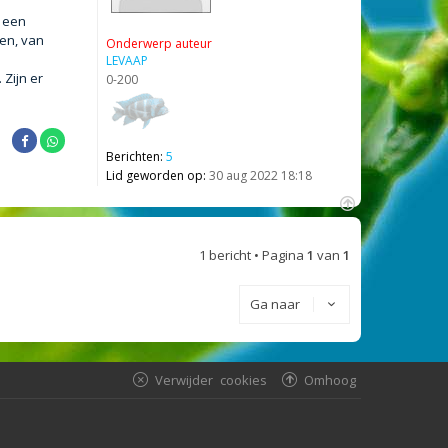
s een
sen, van
Onderwerp auteur
LEVAAP
 Zijn er
0-200
Berichten:
5
Lid geworden op:
30 aug 2022 18:18
O
m
1 bericht • Pagina
1
van
1
h
o
o
Ga naar
g
Verwijder cookies
Omhoog