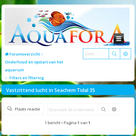
Forumoverzicht
Onderhoud en opstart van het
aquarium
Filters en filtering
Vastzittend lucht in Seachem Tidal 35
Plaats reactie
Zoek
1 bericht • Pagina
1
van
1