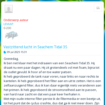
Cite
Onderwerp auteur
LEVAAP
0-200
Vastzittend lucht in Seachem Tidal 35
B
09 jul 2025 15:31
e
r
Goeiedag,
i
Ik ben net klaar met het indraaien van een Seachem Tidal 35. Hij
c
h
draait nu een paar dagen. Hij zit grotendeels vol met foam, bijna tot
t
de outlet gevuld. Ik hoor af en toe water patsen.
Ik heb geprobeerd de tank naar voren, naar links en naar rechts te
kantelen. Ik heb geprobeerd het filter aan en uit te zetten. Het is een
zelfaanzuigend filter, dus ik kan daar eigenlijk niets veranderen aan
het primen. Ik heb geprobeerd de stroomsnelheid aan te passen,
van hard naar zacht en dat een paar keer herhalen n.
Met mijn oude interne filter perste ik de filtermedia er een beetje uit,
tot het punt dat de cyclus crashte, dus dat ga ik niet meer doen. Zijn