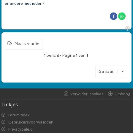
er andere methoden?
O
m
Plaats reactie
h
o
o
1 bericht • Pagina
1
van
1
g
Ga naar
Verwijder cookies
Omhoog
Linkjes
Forumindex
Gebruikersvoorwaarden
Privacybeleid