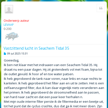
Cite
Onderwerp auteur
LEVAAP
0-200
Vastzittend lucht in Seachem Tidal 35
B
09 jul 2025 15:31
e
r
Goeiedag,
i
Ik ben net klaar met het indraaien van een Seachem Tidal 35. Hij
c
h
draait nu een paar dagen. Hij zit grotendeels vol met foam, bijna tot
t
de outlet gevuld. Ik hoor af en toe water patsen.
Ik heb geprobeerd de tank naar voren, naar links en naar rechts te
kantelen. Ik heb geprobeerd het filter aan en uit te zetten. Het is een
zelfaanzuigend filter, dus ik kan daar eigenlijk niets veranderen aan
het primen. Ik heb geprobeerd de stroomsnelheid aan te passen,
van hard naar zacht en dat een paar keer herhalen n.
Met mijn oude interne filter perste ik de filtermedia er een beetje uit,
tot het punt dat de cyclus crashte, dus dat ga ik niet meer doen. Zijn