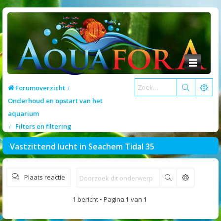
Forumoverzicht
Onderhoud en opstart van het
aquarium
Filters en filtering
Vastzittend lucht in Seachem Tidal 35
Plaats reactie
Zoek
1 bericht • Pagina
1
van
1