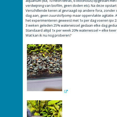
aquarium (60l, 10 neon tetras, 6 otocinclus) opgestart met
t
verdwijning van biofilm, geen doden etc). Na deze opsta
Verschillende keren al gevraagd op andere fora, zonder d
dag aan, geen zuurstofpomp maar oppervlakte agitatie. A
het experimenteren geweest met 1x per dag voeren ipv 2x
3 weken geleden 25% waterwissel gedaan elke dag gedur
Standaard altijd 1x per week 20% waterwissel + elke keer 
Wat kan ik nu nog proberen?