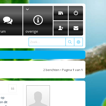
rum
overige
2 berichten • Pagina
1
van
1
Citeer
t op
n dit