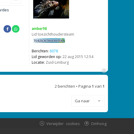
h
o
ardes
o
g
amber98
Lid toezichthoudersteam
Berichten:
6078
Lid geworden op:
22 aug 2015 12:54
Locatie:
Zuid-Limburg
O
m
2 berichten • Pagina
1
van
1
h
o
o
Ga naar
g
Verwijder cookies
Omhoog