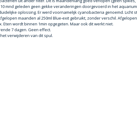
 bacterien uit ander filter. Dit is maandenlang goed verlopen (geen spikes,
rt 10 mnd geleden geen gekke veranderingen doorgevoerd in het aquarium
uidelijke oplossing. Er werd voornamelijk cyanobacteria genoemd. Licht s
fgelopen maanden al 250ml Blue-exit gebruikt, zonder verschil. Afgelop
. Eten wordt binnen 1min opgegeten. Maar ook dit werkt niet.
ende 7 dagen. Geen effect.
het verwijderen van dit spul.