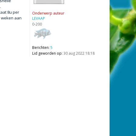
 snelle
.
taat 8u per
Onderwerp auteur
en weken aan
LEVAAP
0-200
Berichten:
5
Lid geworden op:
30 aug 2022 18:18