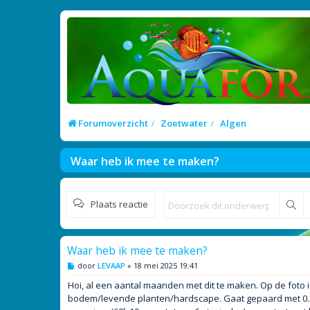
Forumoverzicht
Zoetwater
Algen
Waar heb ik mee te maken?
Plaats reactie
Zo
Waar heb ik mee te maken?
B
door
LEVAAP
»
18 mei 2025 19:41
e
r
Hoi, al een aantal maanden met dit te maken. Op de foto is 
i
bodem/levende planten/hardscape. Gaat gepaard met 0.2
c
h