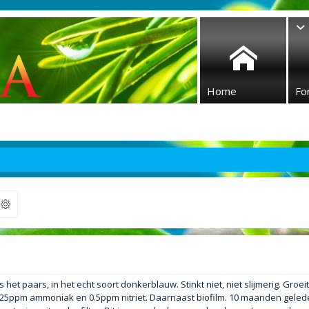
Home
Fo
ek
het paars, in het echt soort donkerblauw. Stinkt niet, niet slijmerig. Groei
5ppm ammoniak en 0.5ppm nitriet. Daarnaast biofilm. 10 maanden gelede