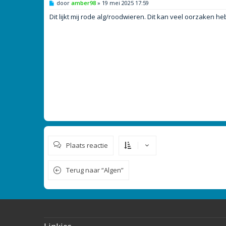
B
door
amber98
»
19 mei 2025 17:59
e
r
Dit lijkt mij rode alg/roodwieren. Dit kan veel oorzaken 
i
c
h
t
Plaats reactie
Terug naar “Algen”