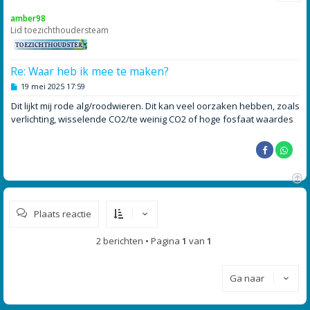
o
amber98
o
Lid toezichthoudersteam
g
Re: Waar heb ik mee te maken?
B
19 mei 2025 17:59
e
r
Dit lijkt mij rode alg/roodwieren. Dit kan veel oorzaken hebben, zoals
i
verlichting, wisselende CO2/te weinig CO2 of hoge fosfaat waardes
c
h
t
O
m
Plaats reactie
h
o
o
2 berichten • Pagina
1
van
1
g
Ga naar