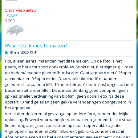
Onderwerp auteur
LEVAAP
0-200
Waar heb ik mee te maken?
B
18 mei 2025 19:41
e
r
Hoi, al een aantal maanden met dit te maken. Op de foto is het
i
paars, in het echt soort donkerblauw. Stinkt niet, niet slijmerig. Groeit
c
h
op bodem/levende planten/hardscape. Gaat gepaard met 0.25ppm
t
ammoniak en 0.5ppm nitriet. Daarnaast biofilm. 10 maanden
geleden dit aquarium (60l, 10 neon tetras, 6 otocinclus) opgestart met
bacterien uit ander filter. Dit is maandenlang goed verlopen (geen
spikes, snelle verdwijning van biofilm, geen doden etc). Na deze
opstart 10 mnd geleden geen gekke veranderingen doorgevoerd in
het aquarium.
Verschillende keren al gevraagd op andere fora, zonder duidelijke
oplossing. Er werd voornamelijk cyanobacteria genoemd. Licht staat
8u per dag aan, geen zuurstofpomp maar oppervlakte agitatie.
Afgelopen maanden al 250ml Blue-exit gebruikt, zonder verschil.
Afgelopen weken aan het experimenteren geweest met 1x per dag