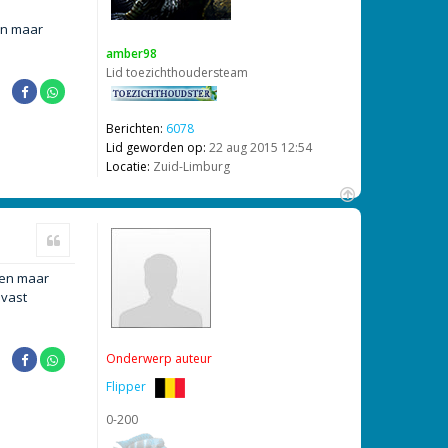
g
jn maar
amber98
Lid toezichthoudersteam
Berichten:
6078
Lid geworden op:
22 aug 2015 12:54
Locatie:
Zuid-Limburg
O
m
Citeer
h
o
men maar
o
g
lvast
Onderwerp auteur
Flipper
0-200