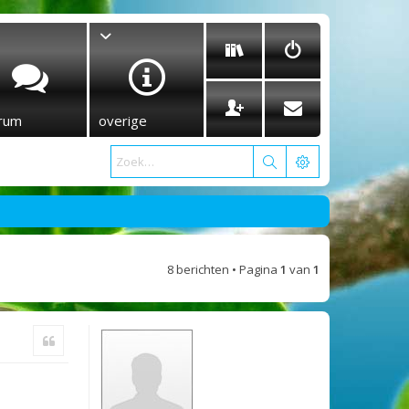
rum
overige
8 berichten • Pagina
1
van
1
Citeer