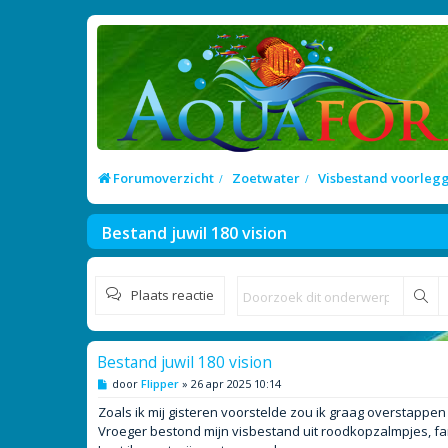
Forumoverzicht
Zoetwater
Visbestand voorleg
Bestand juwil 180 vision
Plaats reactie
Zo
Bestand juwil 180 vision
B
door
Flipper
»
26 apr 2025 10:14
e
r
Zoals ik mij gisteren voorstelde zou ik graag overstappe
i
Vroeger bestond mijn visbestand uit roodkopzalmpjes, f
c
h