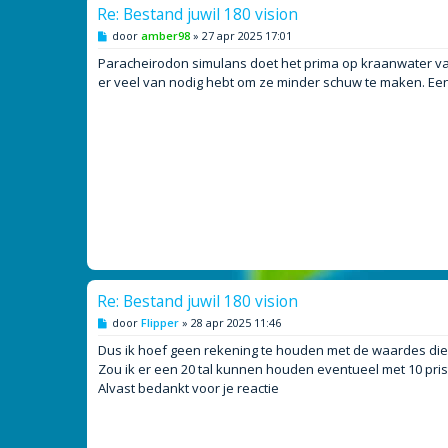
Re: Bestand juwil 180 vision
B
door
amber98
»
27 apr 2025 17:01
e
r
Paracheirodon simulans doet het prima op kraanwater van 
i
er veel van nodig hebt om ze minder schuw te maken. Een 
c
h
t
Re: Bestand juwil 180 vision
B
door
Flipper
»
28 apr 2025 11:46
e
r
Dus ik hoef geen rekening te houden met de waardes die 
i
Zou ik er een 20 tal kunnen houden eventueel met 10 pristel
c
h
Alvast bedankt voor je reactie
t