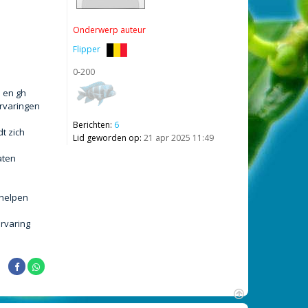
Onderwerp auteur
Flipper
0-200
h en gh
ervaringen
Berichten:
6
t zich
Lid geworden op:
21 apr 2025 11:49
aten
 helpen
ervaring
O