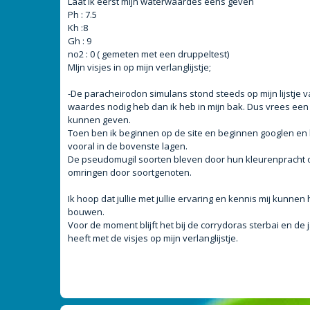
Laat ik eerst mijn waterwaardes eens geven
t
Ph : 7.5
Kh :8
Gh : 9
no2 : 0 ( gemeten met een druppeltest)
MIjn visjes in op mijn verlanglijstje;
-De paracheirodon simulans stond steeds op mijn lijstje 
waardes nodig heb dan ik heb in mijn bak. Dus vrees een b
kunnen geven.
Toen ben ik beginnen op de site en beginnen googlen en kw
vooral in de bovenste lagen.
De pseudomugil soorten bleven door hun kleurenpracht ook m
omringen door soortgenoten.
Ik hoop dat jullie met jullie ervaring en kennis mij kunn
bouwen.
Voor de moment blijft het bij de corrydoras sterbai en de
heeft met de visjes op mijn verlanglijstje.