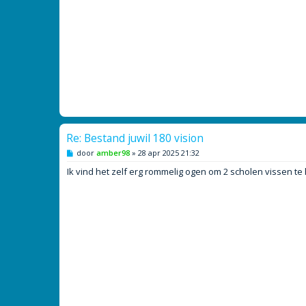
Re: Bestand juwil 180 vision
B
door
amber98
»
28 apr 2025 21:32
e
r
Ik vind het zelf erg rommelig ogen om 2 scholen vissen t
i
c
h
t