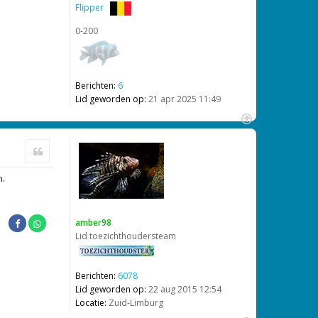
Flipper
0-200
Berichten:
6
Lid geworden op:
21 apr 2025 11:49
O
m
Citeer
h
o
n.
o
g
amber98
Lid toezichthoudersteam
Berichten:
6078
Lid geworden op:
22 aug 2015 12:54
Locatie:
Zuid-Limburg