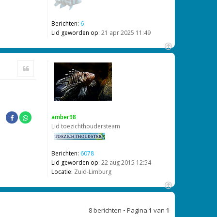
Berichten:
6
Lid geworden op:
21 apr 2025 11:49
O
m
Citeer
h
o
o
g
amber98
Lid toezichthoudersteam
Berichten:
6078
Lid geworden op:
22 aug 2015 12:54
Locatie:
Zuid-Limburg
O
m
8 berichten • Pagina
1
van
1
h