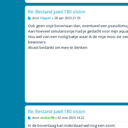
Re: Bestand juwil 180 vision
B
door
Flipper
»
28 apr 2025 21:55
e
r
Ook geen visje bovenaan dan, eventueel een pseudomugil s
i
Aan hoeveel simulansvisje had je gedacht voor mijn aqua
c
h
Hou wel van een rustig bakje waar ik de visje mooi zie 
t
bewoners.
Alvast bedankt om mee te denken
Re: Bestand juwil 180 vision
B
door
amber98
»
02 mei 2025 14:22
e
r
In de bovenlaag kan inderdaad wel nog een soort.