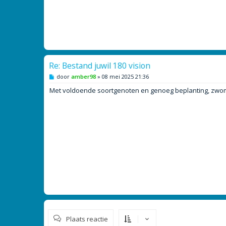
Re: Bestand juwil 180 vision
B
door
amber98
»
08 mei 2025 21:36
e
r
Met voldoende soortgenoten en genoeg beplanting, zwomme
i
c
h
t
Plaats reactie