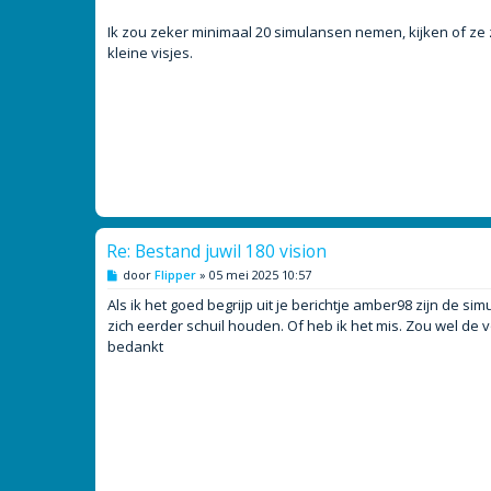
i
c
h
Ik zou zeker minimaal 20 simulansen nemen, kijken of ze
t
kleine visjes.
Re: Bestand juwil 180 vision
B
door
Flipper
»
05 mei 2025 10:57
e
r
Als ik het goed begrijp uit je berichtje amber98 zijn de
i
zich eerder schuil houden. Of heb ik het mis. Zou wel de 
c
h
bedankt
t