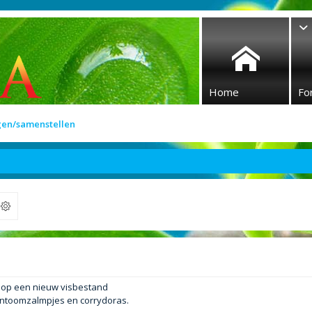
Home
Fo
gen/samenstellen
ek
n op een nieuw visbestand
antoomzalmpjes en corrydoras.