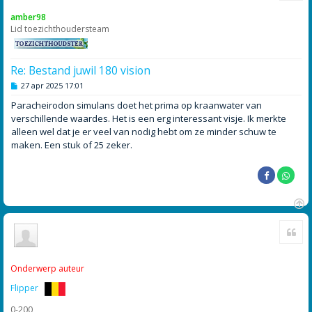
o
amber98
o
Lid toezichthoudersteam
g
Re: Bestand juwil 180 vision
B
27 apr 2025 17:01
e
r
Paracheirodon simulans doet het prima op kraanwater van
i
verschillende waardes. Het is een erg interessant visje. Ik merkte
c
h
alleen wel dat je er veel van nodig hebt om ze minder schuw te
t
maken. Een stuk of 25 zeker.
O
Cite
m
h
o
o
Onderwerp auteur
g
Flipper
0-200