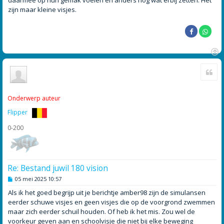
zijn maar kleine visjes.
O
Cite
m
h
o
o
Onderwerp auteur
g
Flipper
0-200
Re: Bestand juwil 180 vision
B
05 mei 2025 10:57
e
r
Als ik het goed begrijp uit je berichtje amber98 zijn de simulansen
i
eerder schuwe visjes en geen visjes die op de voorgrond zwemmen
c
h
maar zich eerder schuil houden. Of heb ik het mis. Zou wel de
t
voorkeur geven aan en schoolvisje die niet bij elke beweging