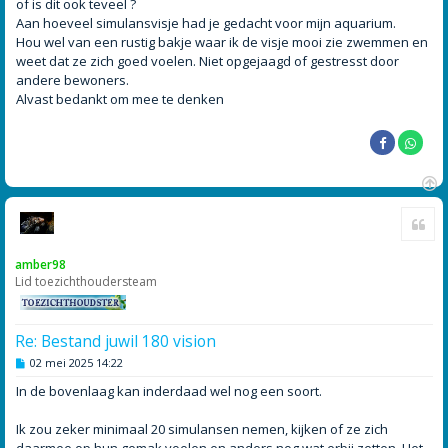
of is dit ook teveel ?
c
h
Aan hoeveel simulansvisje had je gedacht voor mijn aquarium.
t
Hou wel van een rustig bakje waar ik de visje mooi zie zwemmen en
weet dat ze zich goed voelen. Niet opgejaagd of gestresst door
andere bewoners.
Alvast bedankt om mee te denken
O
Cite
m
h
o
amber98
o
Lid toezichthoudersteam
g
Re: Bestand juwil 180 vision
B
02 mei 2025 14:22
e
r
In de bovenlaag kan inderdaad wel nog een soort.
i
c
h
Ik zou zeker minimaal 20 simulansen nemen, kijken of ze zich
t
daarmee op hun gemak voelen en anders nog wat erbij zetten. Het