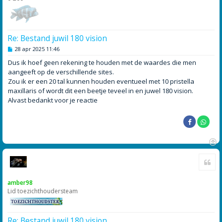
Re: Bestand juwil 180 vision
B
28 apr 2025 11:46
e
r
Dus ik hoef geen rekening te houden met de waardes die men
i
aangeeft op de verschillende sites.
c
h
Zou ik er een 20 tal kunnen houden eventueel met 10 pristella
t
maxillaris of wordt dit een beetje teveel in en juwel 180 vision.
Alvast bedankt voor je reactie
O
Cite
m
h
o
amber98
o
Lid toezichthoudersteam
g
Re: Bestand juwil 180 vision