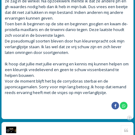
ze zag in de winkel. Na opzoekwerk merkte ik dat ze andere ph en
gh waardes nodig heb dan ik heb in mijn bak. Dus vrees een beetje
dat dit niet zal lukken in mijn bestand. Indien anderen mij andere
ervaringen kunnen geven.
Toen ben ik beginnen op de site en beginnen googlen en kwam de-
pristella maxillaris en de tinwinni danio tegen. Deze laatste houdt
zich vooral in de bovenste lagen.
De pseudomugil soorten bleven door hun kleurenpracht ook mijn
verlanglijstje staan. Ik las wel dat ze vrij schuw zijn en zich liever
laten omringen door soortgenoten.
Ik hoop dat jullie met jullie ervaring en kennis mij kunnen helpen om
een kleurrijk vredelievend en geen te schuw vissenbestand te
helpen bouwen.
Voor de moment blijft het bij de corrydoras sterbai en de
japonicagarnalen. Sorry voor mijn lang betoog .Ik hoop dat iemand
reeds ervaring heeft met de visjes op mijn verlanglijstje.
O
Cite
m
h