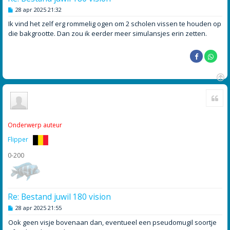
B
28 apr 2025 21:32
e
r
Ik vind het zelf erg rommelig ogen om 2 scholen vissen te houden op
i
die bakgrootte. Dan zou ik eerder meer simulansjes erin zetten.
c
h
t
O
Cite
m
h
o
o
Onderwerp auteur
g
Flipper
0-200
Re: Bestand juwil 180 vision
B
28 apr 2025 21:55
e
r
Ook geen visje bovenaan dan, eventueel een pseudomugil soortje
i