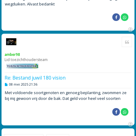
wegduiken. Alvast bedankt
O
Cite
m
h
o
amber98
o
Lid toezichthoudersteam
g
Re: Bestand juwil 180 vision
B
08 mei 2025 21:36
e
r
Met voldoende soortgenoten en genoeg beplanting, zwommen ze
i
bij mij gewoon vrij door de bak. Dat geld voor heel veel soorten
c
h
t
O
m