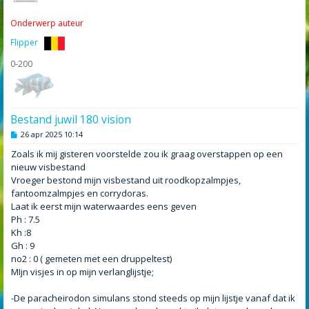
Onderwerp auteur
Flipper
0-200
Bestand juwil 180 vision
B
26 apr 2025 10:14
e
r
Zoals ik mij gisteren voorstelde zou ik graag overstappen op een
i
nieuw visbestand
c
h
Vroeger bestond mijn visbestand uit roodkopzalmpjes,
t
fantoomzalmpjes en corrydoras.
Laat ik eerst mijn waterwaardes eens geven
Ph : 7.5
Kh :8
Gh : 9
no2 : 0 ( gemeten met een druppeltest)
MIjn visjes in op mijn verlanglijstje;
-De paracheirodon simulans stond steeds op mijn lijstje vanaf dat ik