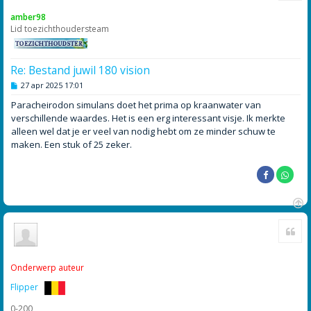
o
amber98
o
Lid toezichthoudersteam
g
Re: Bestand juwil 180 vision
B
27 apr 2025 17:01
e
r
Paracheirodon simulans doet het prima op kraanwater van
i
verschillende waardes. Het is een erg interessant visje. Ik merkte
c
h
alleen wel dat je er veel van nodig hebt om ze minder schuw te
t
maken. Een stuk of 25 zeker.
O
Cite
m
h
o
o
Onderwerp auteur
g
Flipper
0-200