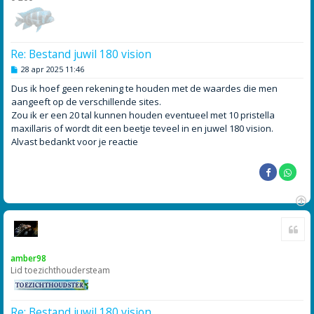
Re: Bestand juwil 180 vision
B
28 apr 2025 11:46
e
r
Dus ik hoef geen rekening te houden met de waardes die men
i
aangeeft op de verschillende sites.
c
h
Zou ik er een 20 tal kunnen houden eventueel met 10 pristella
t
maxillaris of wordt dit een beetje teveel in en juwel 180 vision.
Alvast bedankt voor je reactie
O
Cite
m
h
o
amber98
o
Lid toezichthoudersteam
g
Re: Bestand juwil 180 vision