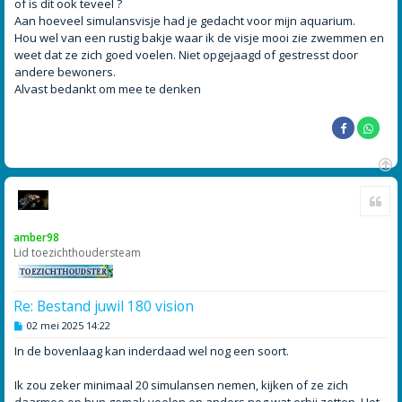
of is dit ook teveel ?
c
h
Aan hoeveel simulansvisje had je gedacht voor mijn aquarium.
t
Hou wel van een rustig bakje waar ik de visje mooi zie zwemmen en
weet dat ze zich goed voelen. Niet opgejaagd of gestresst door
andere bewoners.
Alvast bedankt om mee te denken
O
Cite
m
h
o
amber98
o
Lid toezichthoudersteam
g
Re: Bestand juwil 180 vision
B
02 mei 2025 14:22
e
r
In de bovenlaag kan inderdaad wel nog een soort.
i
c
h
Ik zou zeker minimaal 20 simulansen nemen, kijken of ze zich
t
daarmee op hun gemak voelen en anders nog wat erbij zetten. Het