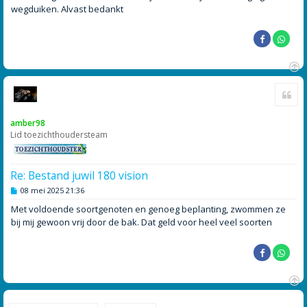
wegduiken. Alvast bedankt
O
Cite
m
h
o
amber98
o
Lid toezichthoudersteam
g
Re: Bestand juwil 180 vision
B
08 mei 2025 21:36
e
r
Met voldoende soortgenoten en genoeg beplanting, zwommen ze
i
bij mij gewoon vrij door de bak. Dat geld voor heel veel soorten
c
h
t
O
m