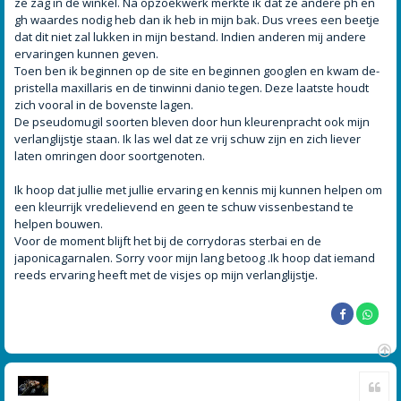
ze zag in de winkel. Na opzoekwerk merkte ik dat ze andere ph en
gh waardes nodig heb dan ik heb in mijn bak. Dus vrees een beetje
dat dit niet zal lukken in mijn bestand. Indien anderen mij andere
ervaringen kunnen geven.
Toen ben ik beginnen op de site en beginnen googlen en kwam de-
pristella maxillaris en de tinwinni danio tegen. Deze laatste houdt
zich vooral in de bovenste lagen.
De pseudomugil soorten bleven door hun kleurenpracht ook mijn
verlanglijstje staan. Ik las wel dat ze vrij schuw zijn en zich liever
laten omringen door soortgenoten.
Ik hoop dat jullie met jullie ervaring en kennis mij kunnen helpen om
een kleurrijk vredelievend en geen te schuw vissenbestand te
helpen bouwen.
Voor de moment blijft het bij de corrydoras sterbai en de
japonicagarnalen. Sorry voor mijn lang betoog .Ik hoop dat iemand
reeds ervaring heeft met de visjes op mijn verlanglijstje.
O
Cite
m
h