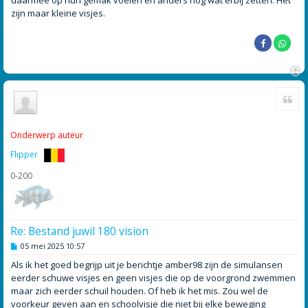
zijn maar kleine visjes.
O
Cite
m
h
o
o
Onderwerp auteur
g
Flipper
0-200
Re: Bestand juwil 180 vision
B
05 mei 2025 10:57
e
r
Als ik het goed begrijp uit je berichtje amber98 zijn de simulansen
i
eerder schuwe visjes en geen visjes die op de voorgrond zwemmen
c
h
maar zich eerder schuil houden. Of heb ik het mis. Zou wel de
t
voorkeur geven aan en schoolvisje die niet bij elke beweging