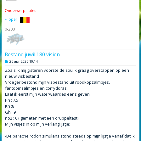
Onderwerp auteur
Flipper
0-200
Bestand juwil 180 vision
B
26 apr 2025 10:14
e
r
Zoals ik mij gisteren voorstelde zou ik graag overstappen op een
i
nieuw visbestand
c
h
Vroeger bestond mijn visbestand uit roodkopzalmpjes,
t
fantoomzalmpjes en corrydoras.
Laat ik eerst mijn waterwaardes eens geven
Ph : 7.5
Kh :8
Gh : 9
no2 : 0 ( gemeten met een druppeltest)
MIjn visjes in op mijn verlanglijstje;
-De paracheirodon simulans stond steeds op mijn lijstje vanaf dat ik