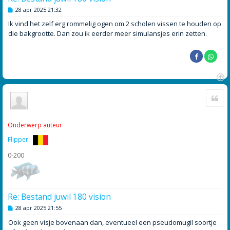
B
28 apr 2025 21:32
e
r
Ik vind het zelf erg rommelig ogen om 2 scholen vissen te houden op
i
die bakgrootte. Dan zou ik eerder meer simulansjes erin zetten.
c
h
t
O
Cite
m
h
o
o
Onderwerp auteur
g
Flipper
0-200
Re: Bestand juwil 180 vision
B
28 apr 2025 21:55
e
r
Ook geen visje bovenaan dan, eventueel een pseudomugil soortje
i