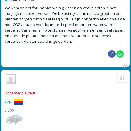
e
r
Welkom op het forum! Met weinig vissen en veel planten is het
i
mogelijk niet te verversen. De belasting is dan niet zo groot en de
c
h
planten zorgen dat nitraat laag blijft. Er zijn ook technieken zoals de
t
non-CO2 aquaria waarbij maar 1x per 3 maanden water word
ververst. Vanalles is mogelijk, maar vaak willen mensen veel vissen
en doen de planten het niet optimaal waardoor 1x per week
verversen de standaard is geworden.
O
Cite
m
h
o
o
Onderwerp auteur
g
pop
0-200