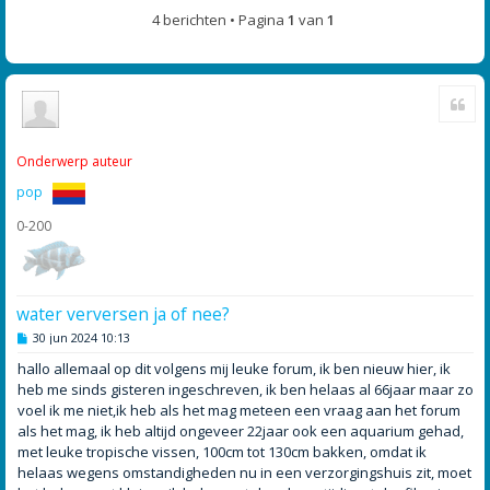
4 berichten • Pagina
1
van
1
Cite
Onderwerp auteur
pop
0-200
water verversen ja of nee?
B
30 jun 2024 10:13
e
r
hallo allemaal op dit volgens mij leuke forum, ik ben nieuw hier, ik
i
heb me sinds gisteren ingeschreven, ik ben helaas al 66jaar maar zo
c
h
voel ik me niet,ik heb als het mag meteen een vraag aan het forum
t
als het mag, ik heb altijd ongeveer 22jaar ook een aquarium gehad,
met leuke tropische vissen, 100cm tot 130cm bakken, omdat ik
helaas wegens omstandigheden nu in een verzorgingshuis zit, moet