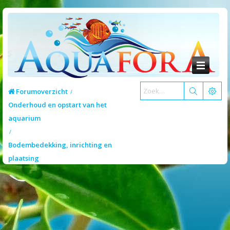
Forumoverzicht
Onderhoud en opstart van het
aquarium
Bodembedekking, inrichting en
plaatsing