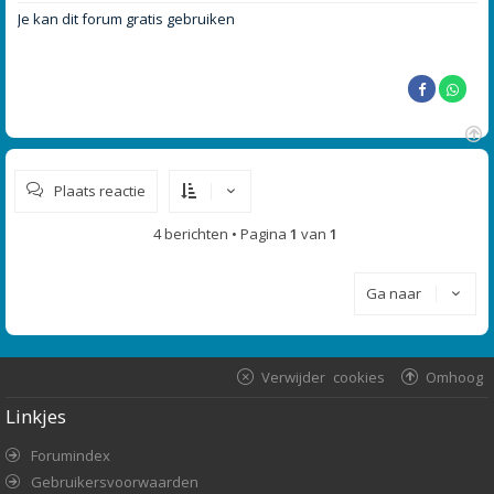
e
r
Je kan dit forum gratis gebruiken
i
c
h
t
O
m
Plaats reactie
h
o
o
4 berichten • Pagina
1
van
1
g
Ga naar
Verwijder cookies
Omhoog
Linkjes
Forumindex
Gebruikersvoorwaarden