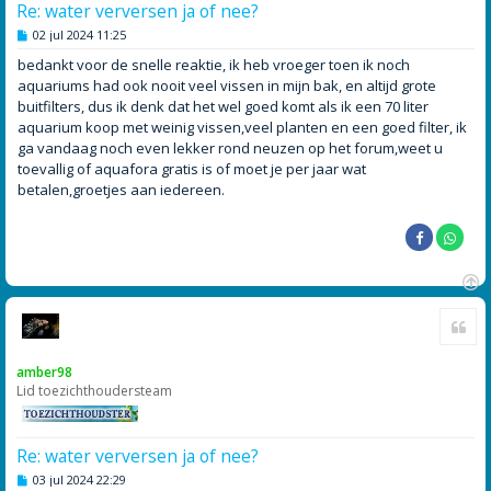
Re: water verversen ja of nee?
B
02 jul 2024 11:25
e
r
bedankt voor de snelle reaktie, ik heb vroeger toen ik noch
i
aquariums had ook nooit veel vissen in mijn bak, en altijd grote
c
h
buitfilters, dus ik denk dat het wel goed komt als ik een 70 liter
t
aquarium koop met weinig vissen,veel planten en een goed filter, ik
ga vandaag noch even lekker rond neuzen op het forum,weet u
toevallig of aquafora gratis is of moet je per jaar wat
betalen,groetjes aan iedereen.
O
Cite
m
h
o
amber98
o
Lid toezichthoudersteam
g
Re: water verversen ja of nee?
B
03 jul 2024 22:29