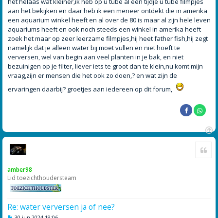
het helaas wat kleiner,ik heb op u tube al een tijdje u tube filmpjes
aan het bekijken en daar heb ik een meneer ontdekt die in amerika
een aquarium winkel heeft en al over de 80 is maar al zijn hele leven
aquariums heeft en ook noch steeds een winkel in amerika heeft
zoek het maar op zeer leerzame filmpjes,hij heet father fish,hij zegt
namelijk dat je alleen water bij moet vullen en niet hoeft te
verversen, wel van begin aan veel planten in je bak, en niet
bezuinigen op je filter, liever iets te groot dan te klein,nu komt mijn
vraag,zijn er mensen die het ook zo doen,? en wat zijn de
ervaringen daarbij? groetjes aan iedereen op dit forum,
O
Cite
m
h
o
amber98
o
Lid toezichthoudersteam
g
Re: water verversen ja of nee?
B
30 jun 2024 19:06