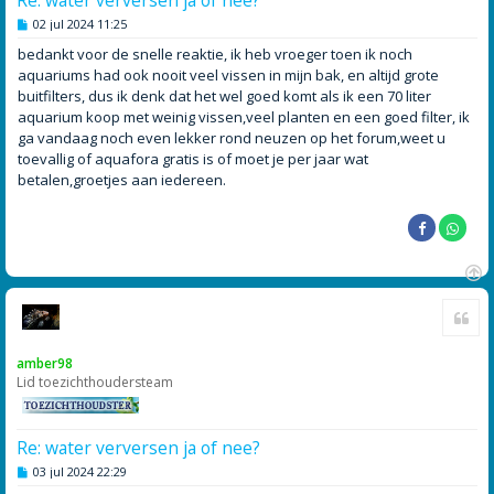
B
02 jul 2024 11:25
e
r
bedankt voor de snelle reaktie, ik heb vroeger toen ik noch
i
aquariums had ook nooit veel vissen in mijn bak, en altijd grote
c
h
buitfilters, dus ik denk dat het wel goed komt als ik een 70 liter
t
aquarium koop met weinig vissen,veel planten en een goed filter, ik
ga vandaag noch even lekker rond neuzen op het forum,weet u
toevallig of aquafora gratis is of moet je per jaar wat
betalen,groetjes aan iedereen.
O
Cite
m
h
o
amber98
o
Lid toezichthoudersteam
g
Re: water verversen ja of nee?
B
03 jul 2024 22:29
e