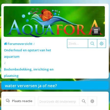
Forumoverzicht
Onderhoud en opstart van het
aquarium
Bodembedekking, inrichting en
plaatsing
water verversen ja of nee?
Plaats reactie
Zoek