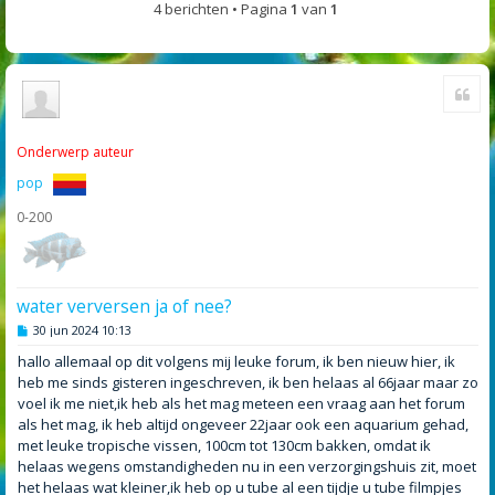
4 berichten • Pagina
1
van
1
Cite
Onderwerp auteur
pop
0-200
water verversen ja of nee?
B
30 jun 2024 10:13
e
r
hallo allemaal op dit volgens mij leuke forum, ik ben nieuw hier, ik
i
heb me sinds gisteren ingeschreven, ik ben helaas al 66jaar maar zo
c
h
voel ik me niet,ik heb als het mag meteen een vraag aan het forum
t
als het mag, ik heb altijd ongeveer 22jaar ook een aquarium gehad,
met leuke tropische vissen, 100cm tot 130cm bakken, omdat ik
helaas wegens omstandigheden nu in een verzorgingshuis zit, moet
het helaas wat kleiner,ik heb op u tube al een tijdje u tube filmpjes