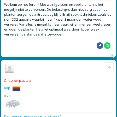
e
r
Welkom op het forum! Met weinig vissen en veel planten is het
i
mogelijk niet te verversen. De belasting is dan niet zo groot en de
c
h
planten zorgen dat nitraat laag blijft. Er zijn ook technieken zoals de
t
non-CO2 aquaria waarbij maar 1x per 3 maanden water word
ververst. Vanalles is mogelijk, maar vaak willen mensen veel vissen
en doen de planten het niet optimaal waardoor 1x per week
verversen de standaard is geworden.
O
Cite
m
h
o
o
Onderwerp auteur
g
pop
0-200
Re: water verversen ja of nee?