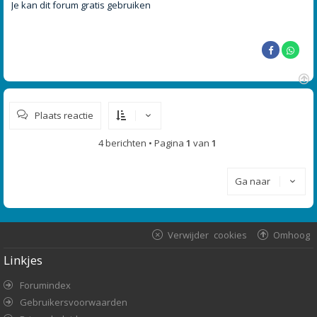
r
Je kan dit forum gratis gebruiken
i
c
h
t
O
m
Plaats reactie
h
o
o
4 berichten • Pagina
1
van
1
g
Ga naar
Verwijder cookies
Omhoog
Linkjes
Forumindex
Gebruikersvoorwaarden