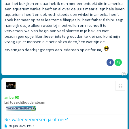
aan het bekijken en daar heb ik een meneer ontdekt die in amerika
een aquarium winkel heeft en al over de 80 is maar al zijn hele leven
aquariums heeft en ook noch steeds een winkel in amerika heeft
zoek het maar op zeer leerzame filmpjes,hij heet father fish,hij zegt
namelijk dat je alleen water bij moet vullen en niet hoeft te
verversen, wel van begin aan veel planten in je bak, en niet
bezuinigen op je filter, liever iets te groot dan te klein,nu komt mijn
vraag,zijn er mensen die het ook zo doen,? en wat zijn de
ervaringen daarbij? groetjes aan iedereen op dit forum,
O
Cite
m
h
o
amber98
o
Lid toezichthoudersteam
g
Re: water verversen ja of nee?
B
30 jun 2024 19:06