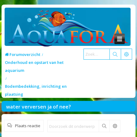
Forumoverzicht
Onderhoud en opstart van het
aquarium
Bodembedekking, inrichting en
plaatsing
water verversen ja of nee?
Plaats reactie
Zoek