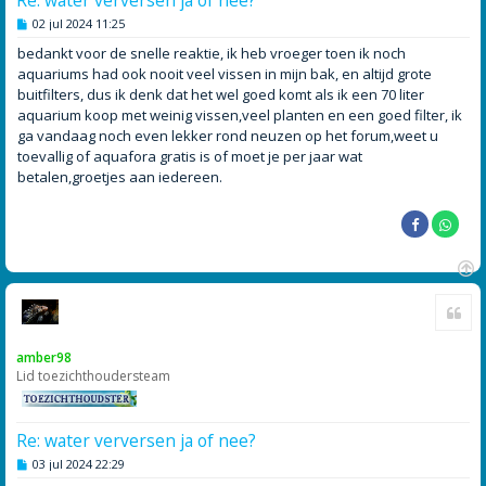
B
02 jul 2024 11:25
e
r
bedankt voor de snelle reaktie, ik heb vroeger toen ik noch
i
aquariums had ook nooit veel vissen in mijn bak, en altijd grote
c
h
buitfilters, dus ik denk dat het wel goed komt als ik een 70 liter
t
aquarium koop met weinig vissen,veel planten en een goed filter, ik
ga vandaag noch even lekker rond neuzen op het forum,weet u
toevallig of aquafora gratis is of moet je per jaar wat
betalen,groetjes aan iedereen.
O
Cite
m
h
o
amber98
o
Lid toezichthoudersteam
g
Re: water verversen ja of nee?
B
03 jul 2024 22:29
e