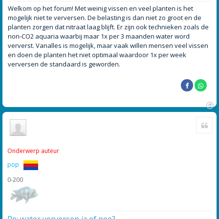
e
r
Welkom op het forum! Met weinig vissen en veel planten is het
i
mogelijk niet te verversen. De belasting is dan niet zo groot en de
c
h
planten zorgen dat nitraat laag blijft. Er zijn ook technieken zoals de
t
non-CO2 aquaria waarbij maar 1x per 3 maanden water word
ververst. Vanalles is mogelijk, maar vaak willen mensen veel vissen
en doen de planten het niet optimaal waardoor 1x per week
verversen de standaard is geworden.
O
Cite
m
h
o
o
Onderwerp auteur
g
pop
0-200
Re: water verversen ja of nee?