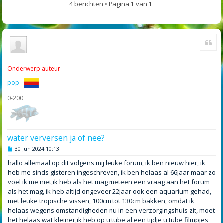
4 berichten • Pagina
1
van
1
Cite
Onderwerp auteur
pop
0-200
water verversen ja of nee?
B
30 jun 2024 10:13
e
r
hallo allemaal op dit volgens mij leuke forum, ik ben nieuw hier, ik
i
heb me sinds gisteren ingeschreven, ik ben helaas al 66jaar maar zo
c
h
voel ik me niet,ik heb als het mag meteen een vraag aan het forum
t
als het mag, ik heb altijd ongeveer 22jaar ook een aquarium gehad,
met leuke tropische vissen, 100cm tot 130cm bakken, omdat ik
helaas wegens omstandigheden nu in een verzorgingshuis zit, moet
het helaas wat kleiner,ik heb op u tube al een tijdje u tube filmpjes