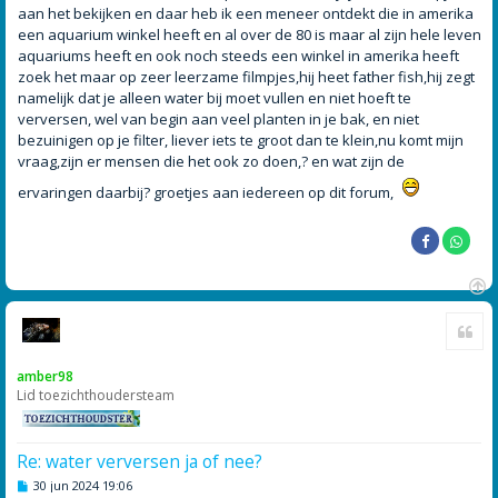
aan het bekijken en daar heb ik een meneer ontdekt die in amerika
een aquarium winkel heeft en al over de 80 is maar al zijn hele leven
aquariums heeft en ook noch steeds een winkel in amerika heeft
zoek het maar op zeer leerzame filmpjes,hij heet father fish,hij zegt
namelijk dat je alleen water bij moet vullen en niet hoeft te
verversen, wel van begin aan veel planten in je bak, en niet
bezuinigen op je filter, liever iets te groot dan te klein,nu komt mijn
vraag,zijn er mensen die het ook zo doen,? en wat zijn de
ervaringen daarbij? groetjes aan iedereen op dit forum,
O
Cite
m
h
o
amber98
o
Lid toezichthoudersteam
g
Re: water verversen ja of nee?
B
30 jun 2024 19:06