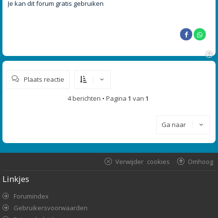
r
Je kan dit forum gratis gebruiken
i
c
h
t
O
m
Plaats reactie
h
o
o
4 berichten • Pagina
1
van
1
g
Ga naar
Verwijder cookies
Omhoog
Linkjes
Forumindex
Gebruikersvoorwaarden