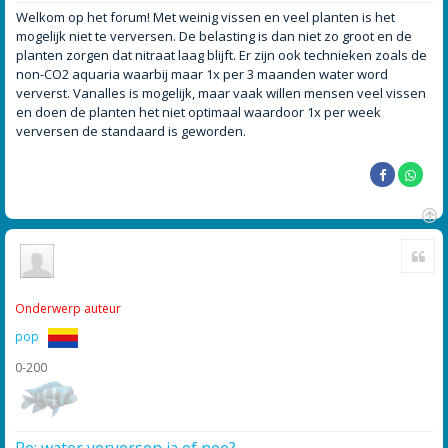
e
r
Welkom op het forum! Met weinig vissen en veel planten is het
i
mogelijk niet te verversen. De belasting is dan niet zo groot en de
c
h
planten zorgen dat nitraat laag blijft. Er zijn ook technieken zoals de
t
non-CO2 aquaria waarbij maar 1x per 3 maanden water word
ververst. Vanalles is mogelijk, maar vaak willen mensen veel vissen
en doen de planten het niet optimaal waardoor 1x per week
verversen de standaard is geworden.
O
Cite
m
h
o
o
Onderwerp auteur
g
pop
0-200
Re: water verversen ja of nee?