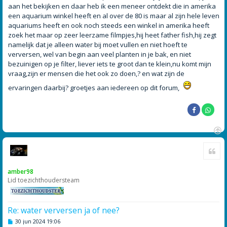
aan het bekijken en daar heb ik een meneer ontdekt die in amerika
een aquarium winkel heeft en al over de 80 is maar al zijn hele leven
aquariums heeft en ook noch steeds een winkel in amerika heeft
zoek het maar op zeer leerzame filmpjes,hij heet father fish,hij zegt
namelijk dat je alleen water bij moet vullen en niet hoeft te
verversen, wel van begin aan veel planten in je bak, en niet
bezuinigen op je filter, liever iets te groot dan te klein,nu komt mijn
vraag,zijn er mensen die het ook zo doen,? en wat zijn de
ervaringen daarbij? groetjes aan iedereen op dit forum,
O
Cite
m
h
o
amber98
o
Lid toezichthoudersteam
g
Re: water verversen ja of nee?
B
30 jun 2024 19:06