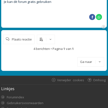
r
Je kan dit forum gratis gebruiken
i
c
h
t
O
m
Plaats reactie
h
o
o
4 berichten • Pagina
1
van
1
g
Ga naar
Verwijder cookies
Omhoog
Linkjes
Forumindex
Gebruikersvoorwaarden