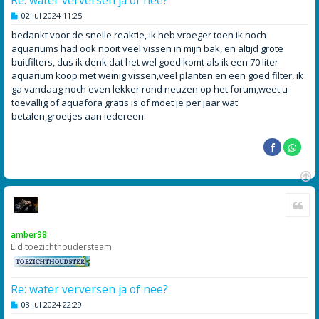
B
02 jul 2024 11:25
e
r
bedankt voor de snelle reaktie, ik heb vroeger toen ik noch
i
aquariums had ook nooit veel vissen in mijn bak, en altijd grote
c
h
buitfilters, dus ik denk dat het wel goed komt als ik een 70 liter
t
aquarium koop met weinig vissen,veel planten en een goed filter, ik
ga vandaag noch even lekker rond neuzen op het forum,weet u
toevallig of aquafora gratis is of moet je per jaar wat
betalen,groetjes aan iedereen.
O
Cite
m
h
o
amber98
o
Lid toezichthoudersteam
g
Re: water verversen ja of nee?
B
03 jul 2024 22:29
e