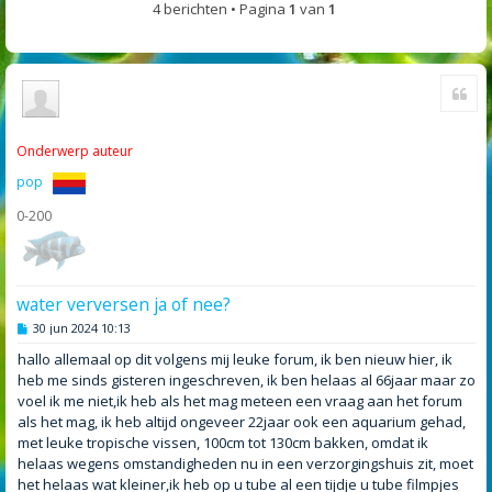
4 berichten • Pagina
1
van
1
Cite
Onderwerp auteur
pop
0-200
water verversen ja of nee?
B
30 jun 2024 10:13
e
r
hallo allemaal op dit volgens mij leuke forum, ik ben nieuw hier, ik
i
heb me sinds gisteren ingeschreven, ik ben helaas al 66jaar maar zo
c
h
voel ik me niet,ik heb als het mag meteen een vraag aan het forum
t
als het mag, ik heb altijd ongeveer 22jaar ook een aquarium gehad,
met leuke tropische vissen, 100cm tot 130cm bakken, omdat ik
helaas wegens omstandigheden nu in een verzorgingshuis zit, moet
het helaas wat kleiner,ik heb op u tube al een tijdje u tube filmpjes