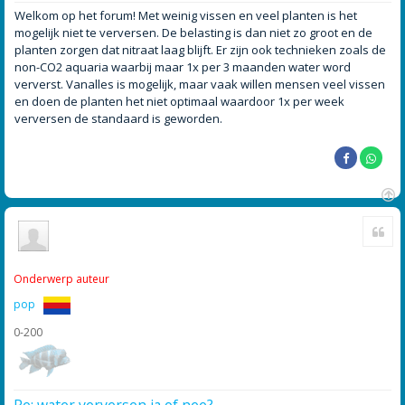
e
r
Welkom op het forum! Met weinig vissen en veel planten is het
i
mogelijk niet te verversen. De belasting is dan niet zo groot en de
c
h
planten zorgen dat nitraat laag blijft. Er zijn ook technieken zoals de
t
non-CO2 aquaria waarbij maar 1x per 3 maanden water word
ververst. Vanalles is mogelijk, maar vaak willen mensen veel vissen
en doen de planten het niet optimaal waardoor 1x per week
verversen de standaard is geworden.
O
Cite
m
h
o
o
Onderwerp auteur
g
pop
0-200
Re: water verversen ja of nee?