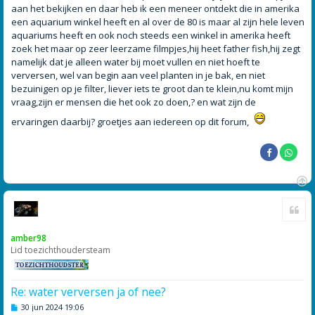
aan het bekijken en daar heb ik een meneer ontdekt die in amerika
een aquarium winkel heeft en al over de 80 is maar al zijn hele leven
aquariums heeft en ook noch steeds een winkel in amerika heeft
zoek het maar op zeer leerzame filmpjes,hij heet father fish,hij zegt
namelijk dat je alleen water bij moet vullen en niet hoeft te
verversen, wel van begin aan veel planten in je bak, en niet
bezuinigen op je filter, liever iets te groot dan te klein,nu komt mijn
vraag,zijn er mensen die het ook zo doen,? en wat zijn de
ervaringen daarbij? groetjes aan iedereen op dit forum,
O
Cite
m
h
o
amber98
o
Lid toezichthoudersteam
g
Re: water verversen ja of nee?
B
30 jun 2024 19:06