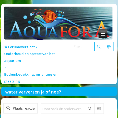
Forumoverzicht
Onderhoud en opstart van het
aquarium
Bodembedekking, inrichting en
plaatsing
water verversen ja of nee?
Plaats reactie
Zoek