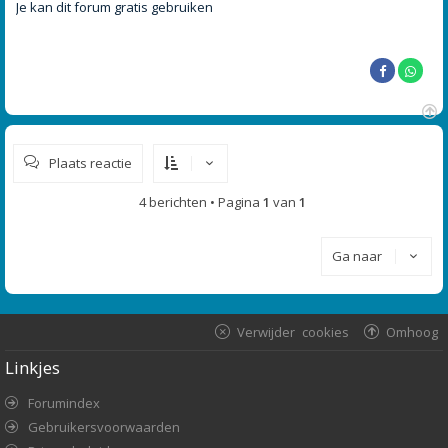
r
Je kan dit forum gratis gebruiken
i
c
h
t
O
m
Plaats reactie
h
o
o
4 berichten • Pagina
1
van
1
g
Ga naar
Verwijder cookies
Omhoog
Linkjes
Forumindex
Gebruikersvoorwaarden