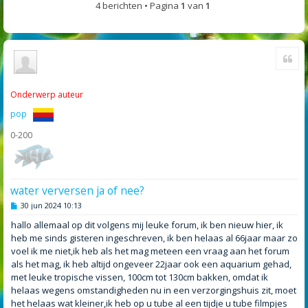
4 berichten • Pagina
1
van
1
Cite
Onderwerp auteur
pop
0-200
water verversen ja of nee?
B
30 jun 2024 10:13
e
r
hallo allemaal op dit volgens mij leuke forum, ik ben nieuw hier, ik
i
heb me sinds gisteren ingeschreven, ik ben helaas al 66jaar maar zo
c
h
voel ik me niet,ik heb als het mag meteen een vraag aan het forum
t
als het mag, ik heb altijd ongeveer 22jaar ook een aquarium gehad,
met leuke tropische vissen, 100cm tot 130cm bakken, omdat ik
helaas wegens omstandigheden nu in een verzorgingshuis zit, moet
het helaas wat kleiner,ik heb op u tube al een tijdje u tube filmpjes