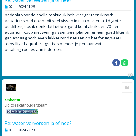
B
02 jul 2024 11:25
e
r
bedankt voor de snelle reaktie, ik heb vroeger toen ik noch
i
aquariums had ook nooit veel vissen in mijn bak, en altijd grote
c
h
buitfilters, dus ik denk dat het wel goed komt als ik een 70 liter
t
aquarium koop met weinig vissen,veel planten en een goed filter, ik
ga vandaag noch even lekker rond neuzen op het forum,weet u
toevallig of aquafora gratis is of moet je per jaar wat
betalen,groetjes aan iedereen.
O
Cite
m
h
o
amber98
o
Lid toezichthoudersteam
g
Re: water verversen ja of nee?
B
03 jul 2024 22:29
e