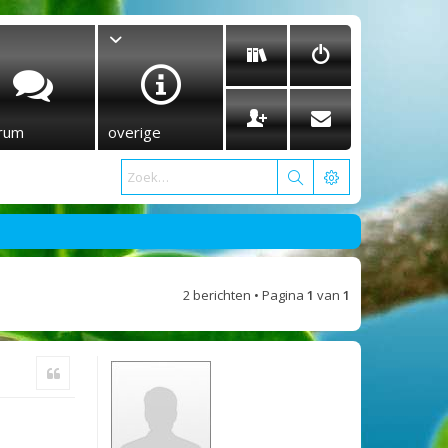
rum
overige
2 berichten • Pagina
1
van
1
Citeer