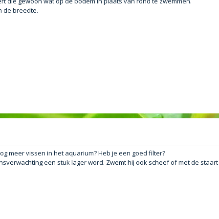
bbert die gewoon wat op de bodem in plaats van rond te zwemmen.
n de breedte.
nog meer vissen in het aquarium? Heb je een goed filter?
nsverwachting een stuk lager word. Zwemt hij ook scheef of met de staart