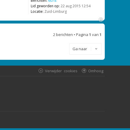
Berichten:
6078
Lid geworden op:
22 aug 2015 12:54
Locatie:
Zuid-Limburg
O
m
2 berichten • Pagina
1
van
1
h
o
o
Ga naar
g
Verwijder cookies
Omhoog