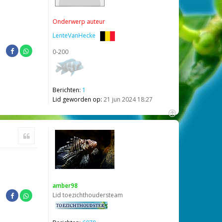
Onderwerp auteur
LenteVanHecke
0-200
Berichten:
1
Lid geworden op:
21 jun 2024 18:27
O
m
Citeer
h
o
o
g
amber98
Lid toezichthoudersteam