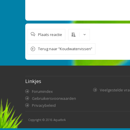
Plaats reactie
Terug naar “Koudwatervissen”
Linkjes
Veelgestelde vr
Forumindex
Gebruikersvoorwaarden
Privacybeleid
Copyright © 2016
AquaforA