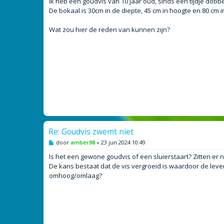
Ik heb een goudvis van 10 jaar oud, sinds een tijdje do
t
De bokaal is 30cm in de diepte, 45 cm in hoogte en 80 cm i
Wat zou hier de reden van kunnen zijn?
Re: Goudvis zwemt niet
B
door
amber98
»
23 jun 2024 10:49
e
r
Is het een gewone goudvis of een sluierstaart? Zitten er 
i
De kans bestaat dat de vis vergroeid is waardoor de leve
c
h
omhoog/omlaag?
t