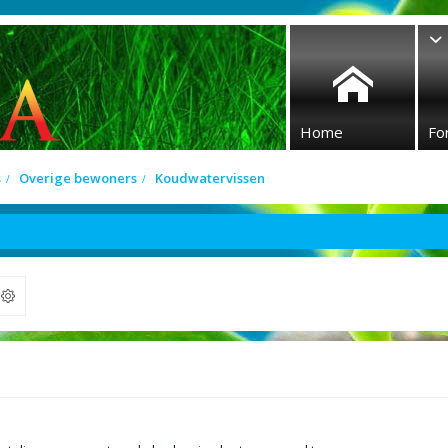
Home
Fo
s
Overige bewoners
Koudwatervissen
ek