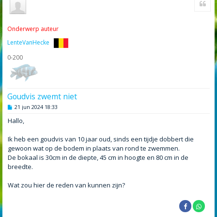
Onderwerp auteur
LenteVanHecke
0-200
Goudvis zwemt niet
B
21 jun 2024 18:33
e
r
Hallo,
i
c
h
Ik heb een goudvis van 10 jaar oud, sinds een tijdje dobbert die
t
gewoon wat op de bodem in plaats van rond te zwemmen.
De bokaal is 30cm in de diepte, 45 cm in hoogte en 80 cm in de
breedte.
Wat zou hier de reden van kunnen zijn?