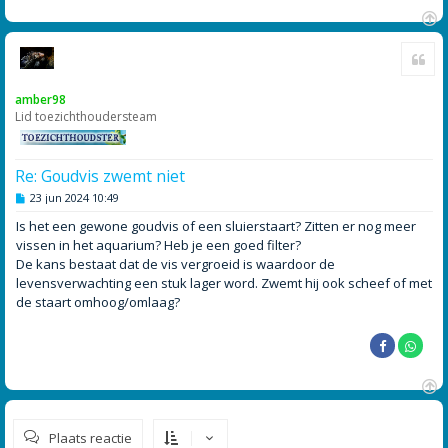
O
Cite
m
h
o
amber98
o
Lid toezichthoudersteam
g
Re: Goudvis zwemt niet
B
23 jun 2024 10:49
e
r
Is het een gewone goudvis of een sluierstaart? Zitten er nog meer
i
vissen in het aquarium? Heb je een goed filter?
c
h
De kans bestaat dat de vis vergroeid is waardoor de
t
levensverwachting een stuk lager word. Zwemt hij ook scheef of met
de staart omhoog/omlaag?
O
m
Plaats reactie
h