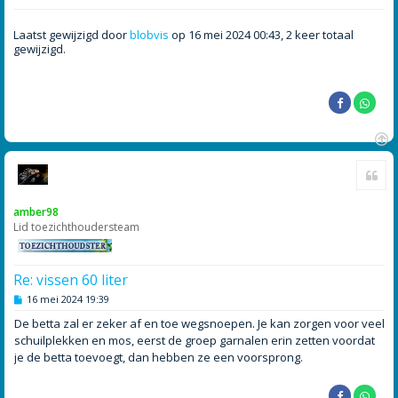
t
Laatst gewijzigd door
blobvis
op 16 mei 2024 00:43, 2 keer totaal
gewijzigd.
O
Cite
m
h
o
amber98
o
Lid toezichthoudersteam
g
Re: vissen 60 liter
B
16 mei 2024 19:39
e
r
De betta zal er zeker af en toe wegsnoepen. Je kan zorgen voor veel
i
schuilplekken en mos, eerst de groep garnalen erin zetten voordat
c
h
je de betta toevoegt, dan hebben ze een voorsprong.
t