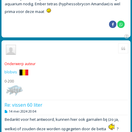
aquarium nodig. Ember tetras (hyphessobrycon Amandae) is wel
prima voor deze maat
O
Cite
m
h
o
o
Onderwerp auteur
g
blobvis
0-200
Re: vissen 60 liter
B
14 mei 2024 20:04
e
r
Bedankt voor het antwoord, kunnen hier ook garnalen bij (zo ja,
i
c
welke) of zouden deze worden opgegeten door de betta
?
h