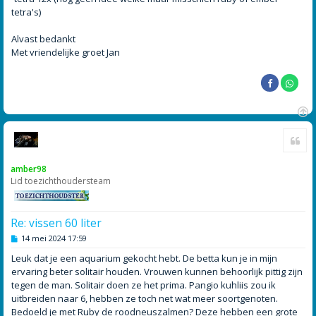
tetra's)
Alvast bedankt
Met vriendelijke groet Jan
O
Cite
m
h
o
amber98
o
Lid toezichthoudersteam
g
Re: vissen 60 liter
B
14 mei 2024 17:59
e
r
Leuk dat je een aquarium gekocht hebt. De betta kun je in mijn
i
ervaring beter solitair houden. Vrouwen kunnen behoorlijk pittig zijn
c
h
tegen de man. Solitair doen ze het prima. Pangio kuhliis zou ik
t
uitbreiden naar 6, hebben ze toch net wat meer soortgenoten.
Bedoeld je met Ruby de roodneuszalmen? Deze hebben een grote