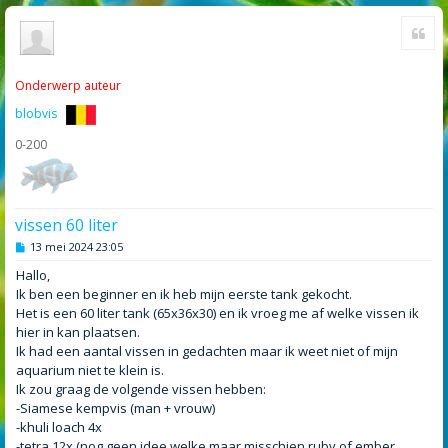
Cite
Onderwerp auteur
blobvis
0-200
vissen 60 liter
B
13 mei 2024 23:05
e
r
Hallo,
i
Ik ben een beginner en ik heb mijn eerste tank gekocht.
c
h
Het is een 60 liter tank (65x36x30) en ik vroeg me af welke vissen ik
t
hier in kan plaatsen.
Ik had een aantal vissen in gedachten maar ik weet niet of mijn
aquarium niet te klein is.
Ik zou graag de volgende vissen hebben:
-Siamese kempvis (man + vrouw)
-khuli loach 4x
-tetra 12x (nog geen idee welke maar misschien ruby of ember