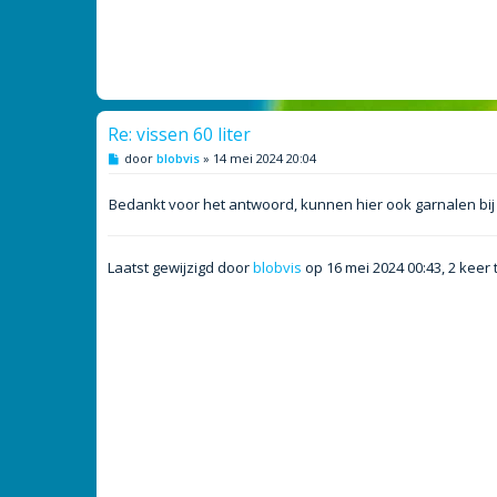
Re: vissen 60 liter
B
door
blobvis
»
14 mei 2024 20:04
e
r
i
Bedankt voor het antwoord, kunnen hier ook garnalen bij
c
h
t
Laatst gewijzigd door
blobvis
op 16 mei 2024 00:43, 2 keer 