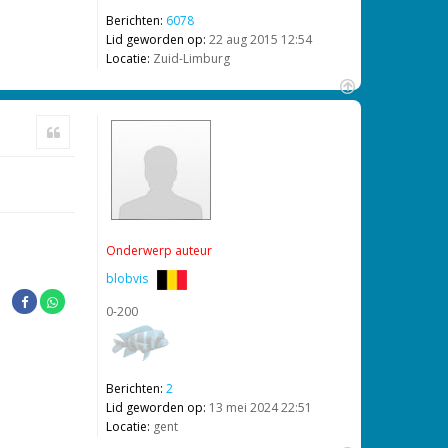
Berichten:
6078
Lid geworden op:
22 aug 2015 12:54
Locatie:
Zuid-Limburg
O
m
Citeer
h
o
o
g
Onderwerp auteur
blobvis
0-200
Berichten:
2
Lid geworden op:
13 mei 2024 22:51
Locatie:
gent