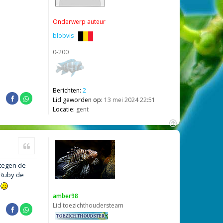
Onderwerp auteur
blobvis
0-200
Berichten:
2
Lid geworden op:
13 mei 2024 22:51
Locatie:
gent
O
m
Citeer
h
o
 tegen de
o
g
 Ruby de
amber98
Lid toezichthoudersteam