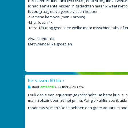
Het is een 60 liter tank (65x36x30) en ik vroeg me af welke 
t
Ik had een aantal vissen in gedachten maar ik weet niet of 
Ik zou graag de volgende vissen hebben:
-Siamese kempvis (man + vrouw)
-khuli loach 4x
-tetra 12x (nog geen idee welke maar misschien ruby of e
Alvast bedankt
Met vriendelijke groet Jan
Re: vissen 60 liter
B
door
amber98
»
14 mei 2024 17:59
e
r
Leuk dat je een aquarium gekocht hebt. De betta kun je in 
i
man. Solitair doen ze het prima. Pangio kuhliis zou ik ui
c
h
roodneuszalmen? Deze hebben een grote aquarium nodig
t