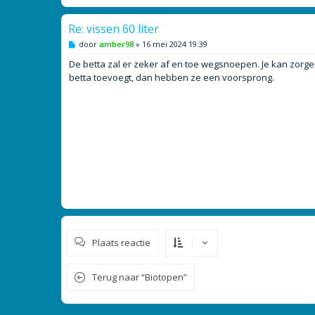
Re: vissen 60 liter
B
door
amber98
»
16 mei 2024 19:39
e
r
De betta zal er zeker af en toe wegsnoepen. Je kan zorge
i
betta toevoegt, dan hebben ze een voorsprong.
c
h
t
Plaats reactie
Terug naar “Biotopen”