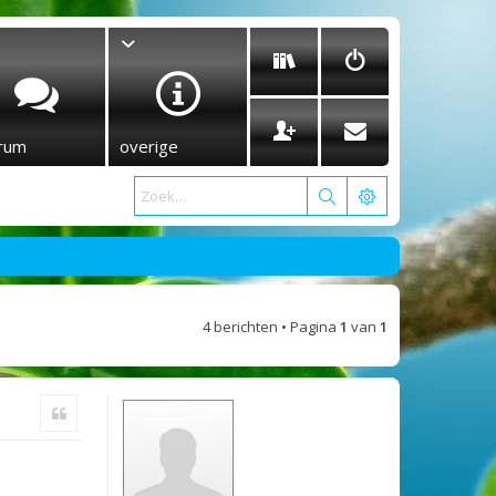
rum
overige
4 berichten • Pagina
1
van
1
Citeer