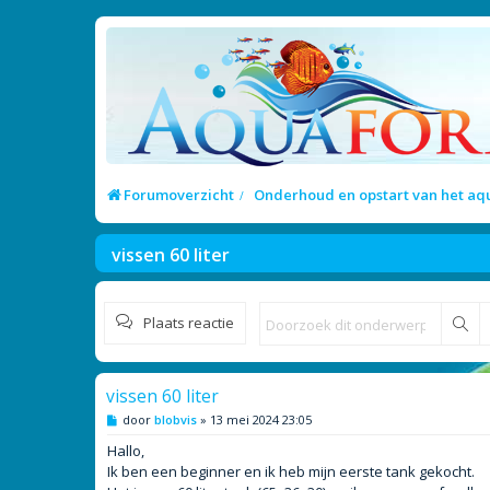
Forumoverzicht
Onderhoud en opstart van het a
vissen 60 liter
Plaats reactie
Zo
vissen 60 liter
B
door
blobvis
»
13 mei 2024 23:05
e
r
Hallo,
i
Ik ben een beginner en ik heb mijn eerste tank gekocht.
c
h