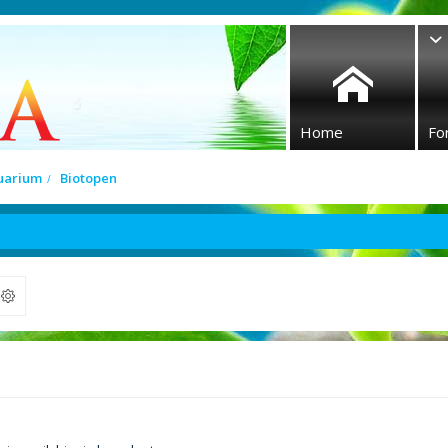
Home
Fo
quarium
Biotopen
ek