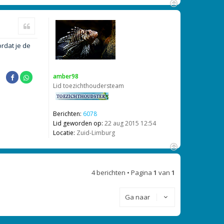
O
m
Citeer
h
o
rdat je de
o
g
amber98
Lid toezichthoudersteam
Berichten:
6078
Lid geworden op:
22 aug 2015 12:54
Locatie:
Zuid-Limburg
O
m
4 berichten • Pagina
1
van
1
h
o
o
Ga naar
g