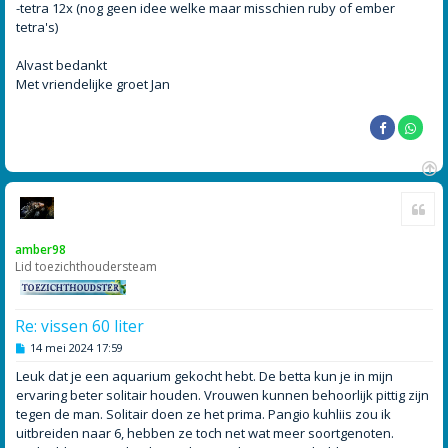
-tetra 12x (nog geen idee welke maar misschien ruby of ember
tetra's)
Alvast bedankt
Met vriendelijke groet Jan
O
Cite
m
h
o
amber98
o
Lid toezichthoudersteam
g
Re: vissen 60 liter
B
14 mei 2024 17:59
e
r
Leuk dat je een aquarium gekocht hebt. De betta kun je in mijn
i
ervaring beter solitair houden. Vrouwen kunnen behoorlijk pittig zijn
c
h
tegen de man. Solitair doen ze het prima. Pangio kuhliis zou ik
t
uitbreiden naar 6, hebben ze toch net wat meer soortgenoten.