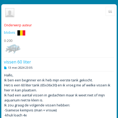
Cite
Onderwerp auteur
blobvis
0-200
vissen 60 liter
B
13 mei 2024 23:05
e
r
Hallo,
i
Ik ben een beginner en ik heb mijn eerste tank gekocht.
c
h
Het is een 60 liter tank (65x36x30) en ik vroeg me af welke vissen ik
t
hier in kan plaatsen.
Ik had een aantal vissen in gedachten maar ik weet niet of mijn
aquarium niet te klein is.
Ik zou graag de volgende vissen hebben:
-Siamese kempvis (man + vrouw)
-khuli loach 4x