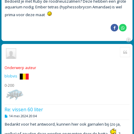
Bedoeld je met Ruby de roodneuszalmen? Deze hebben een grote
aquarium nodig. Ember tetras (hyphessobrycon Amandae) is wel
prima voor deze maat
O
Cite
m
h
o
o
Onderwerp auteur
g
blobvis
0-200
Re: vissen 60 liter
B
14 mei 2024 20:04
e
r
Bedankt voor het antwoord, kunnen hier ook garnalen bij (zo ja,
i
c
welke) of zouden deze worden opgegeten door de betta
?