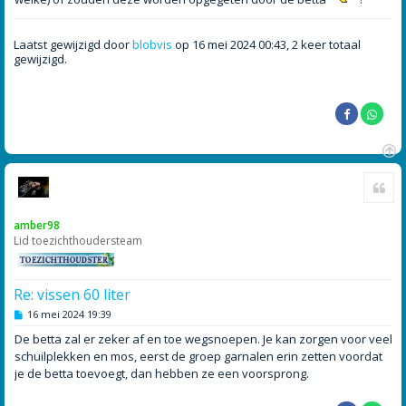
h
t
Laatst gewijzigd door
blobvis
op 16 mei 2024 00:43, 2 keer totaal
gewijzigd.
O
Cite
m
h
o
amber98
o
Lid toezichthoudersteam
g
Re: vissen 60 liter
B
16 mei 2024 19:39
e
r
De betta zal er zeker af en toe wegsnoepen. Je kan zorgen voor veel
i
schuilplekken en mos, eerst de groep garnalen erin zetten voordat
c
h
je de betta toevoegt, dan hebben ze een voorsprong.
t