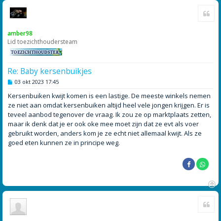
O
Cite
m
h
o
amber98
o
Lid toezichthoudersteam
g
Re: Baby kersenbuikjes
B
03 okt 2023 17:45
e
r
Kersenbuiken kwijt komen is een lastige. De meeste winkels nemen
i
ze niet aan omdat kersenbuiken altijd heel vele jongen krijgen. Er is
c
h
teveel aanbod tegenover de vraag. Ik zou ze op marktplaats zetten,
t
maar ik denk dat je er ook oke mee moet zijn dat ze evt als voer
gebruikt worden, anders kom je ze echt niet allemaal kwijt. Als ze
goed eten kunnen ze in principe weg.
O
Cite
m
h
o