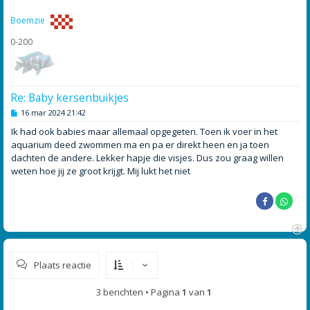
o
g
Boemzie
0-200
Re: Baby kersenbuikjes
B
16 mar 2024 21:42
e
r
Ik had ook babies maar allemaal opgegeten. Toen ik voer in het
i
aquarium deed zwommen ma en pa er direkt heen en ja toen
c
h
dachten de andere. Lekker hapje die visjes. Dus zou graag willen
t
weten hoe jij ze groot krijgt. Mij lukt het niet
O
m
Plaats reactie
h
o
o
3 berichten • Pagina
1
van
1
g