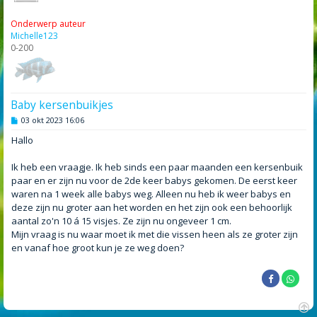
Onderwerp auteur
Michelle123
0-200
Baby kersenbuikjes
B
03 okt 2023 16:06
e
r
Hallo
i
c
h
Ik heb een vraagje. Ik heb sinds een paar maanden een kersenbuik
t
paar en er zijn nu voor de 2de keer babys gekomen. De eerst keer
waren na 1 week alle babys weg. Alleen nu heb ik weer babys en
deze zijn nu groter aan het worden en het zijn ook een behoorlijk
aantal zo'n 10 á 15 visjes. Ze zijn nu ongeveer 1 cm.
Mijn vraag is nu waar moet ik met die vissen heen als ze groter zijn
en vanaf hoe groot kun je ze weg doen?