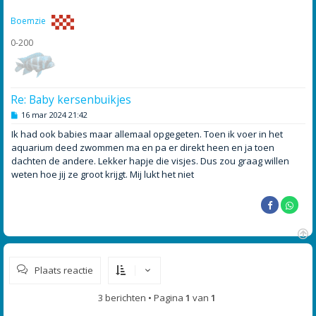
o
g
Boemzie
0-200
Re: Baby kersenbuikjes
B
16 mar 2024 21:42
e
r
Ik had ook babies maar allemaal opgegeten. Toen ik voer in het
i
aquarium deed zwommen ma en pa er direkt heen en ja toen
c
h
dachten de andere. Lekker hapje die visjes. Dus zou graag willen
t
weten hoe jij ze groot krijgt. Mij lukt het niet
O
m
Plaats reactie
h
o
o
3 berichten • Pagina
1
van
1
g