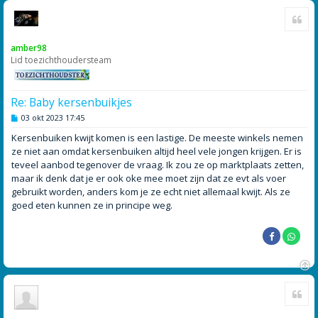
O
Cite
m
h
o
amber98
o
Lid toezichthoudersteam
g
Re: Baby kersenbuikjes
B
03 okt 2023 17:45
e
r
Kersenbuiken kwijt komen is een lastige. De meeste winkels nemen
i
ze niet aan omdat kersenbuiken altijd heel vele jongen krijgen. Er is
c
h
teveel aanbod tegenover de vraag. Ik zou ze op marktplaats zetten,
t
maar ik denk dat je er ook oke mee moet zijn dat ze evt als voer
gebruikt worden, anders kom je ze echt niet allemaal kwijt. Als ze
goed eten kunnen ze in principe weg.
O
Cite
m
h
o