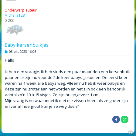
Onderwerp auteur
Michelle123
0-200
Baby kersenbuikjes
B
03 okt 2023 16:06
e
r
Hallo
i
c
h
Ik heb een vraagje. Ik heb sinds een paar maanden een kersenbuik
t
paar en er zijn nu voor de 2de keer babys gekomen. De eerst keer
waren na 1 week alle babys weg. Alleen nu heb ik weer babys en
deze zijn nu groter aan het worden en het zijn ook een behoorlijk
aantal zo'n 10 á 15 visjes. Ze zijn nu ongeveer 1 cm.
Mijn vraag is nu waar moet ik met die vissen heen als ze groter zijn
en vanaf hoe groot kun je ze weg doen?