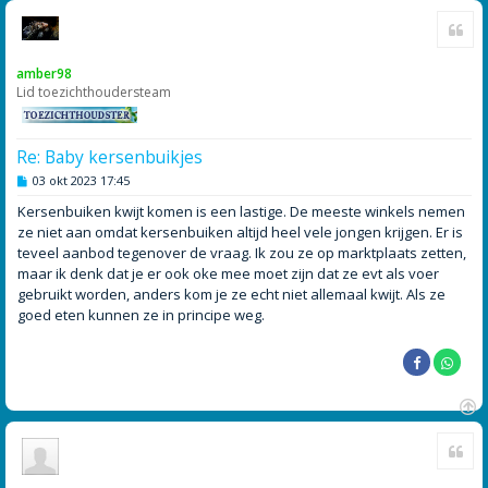
O
Cite
m
h
o
amber98
o
Lid toezichthoudersteam
g
Re: Baby kersenbuikjes
B
03 okt 2023 17:45
e
r
Kersenbuiken kwijt komen is een lastige. De meeste winkels nemen
i
ze niet aan omdat kersenbuiken altijd heel vele jongen krijgen. Er is
c
h
teveel aanbod tegenover de vraag. Ik zou ze op marktplaats zetten,
t
maar ik denk dat je er ook oke mee moet zijn dat ze evt als voer
gebruikt worden, anders kom je ze echt niet allemaal kwijt. Als ze
goed eten kunnen ze in principe weg.
O
Cite
m
h
o