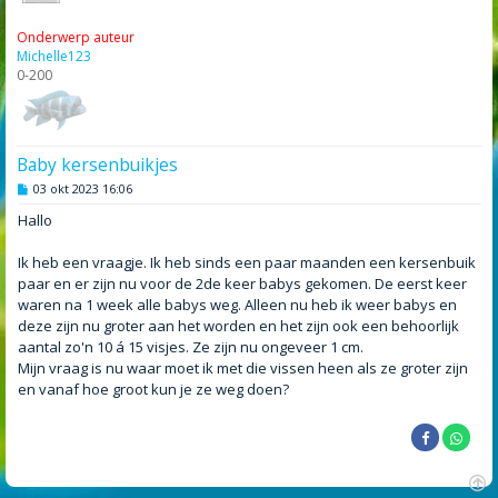
Onderwerp auteur
Michelle123
0-200
Baby kersenbuikjes
B
03 okt 2023 16:06
e
r
Hallo
i
c
h
Ik heb een vraagje. Ik heb sinds een paar maanden een kersenbuik
t
paar en er zijn nu voor de 2de keer babys gekomen. De eerst keer
waren na 1 week alle babys weg. Alleen nu heb ik weer babys en
deze zijn nu groter aan het worden en het zijn ook een behoorlijk
aantal zo'n 10 á 15 visjes. Ze zijn nu ongeveer 1 cm.
Mijn vraag is nu waar moet ik met die vissen heen als ze groter zijn
en vanaf hoe groot kun je ze weg doen?