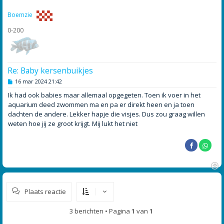
o
g
Boemzie
0-200
Re: Baby kersenbuikjes
B
16 mar 2024 21:42
e
r
Ik had ook babies maar allemaal opgegeten. Toen ik voer in het
i
aquarium deed zwommen ma en pa er direkt heen en ja toen
c
h
dachten de andere. Lekker hapje die visjes. Dus zou graag willen
t
weten hoe jij ze groot krijgt. Mij lukt het niet
O
m
Plaats reactie
h
o
o
3 berichten • Pagina
1
van
1
g