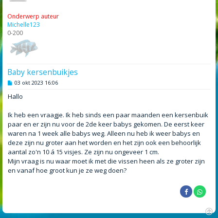
Onderwerp auteur
Michelle123
0-200
Baby kersenbuikjes
B
03 okt 2023 16:06
e
r
Hallo
i
c
h
Ik heb een vraagje. Ik heb sinds een paar maanden een kersenbuik
t
paar en er zijn nu voor de 2de keer babys gekomen. De eerst keer
waren na 1 week alle babys weg. Alleen nu heb ik weer babys en
deze zijn nu groter aan het worden en het zijn ook een behoorlijk
aantal zo'n 10 á 15 visjes. Ze zijn nu ongeveer 1 cm.
Mijn vraag is nu waar moet ik met die vissen heen als ze groter zijn
en vanaf hoe groot kun je ze weg doen?