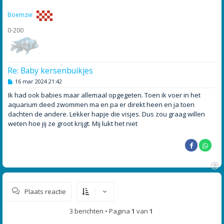
o
g
Boemzie
0-200
Re: Baby kersenbuikjes
B
16 mar 2024 21:42
e
r
Ik had ook babies maar allemaal opgegeten. Toen ik voer in het
i
aquarium deed zwommen ma en pa er direkt heen en ja toen
c
h
dachten de andere. Lekker hapje die visjes. Dus zou graag willen
t
weten hoe jij ze groot krijgt. Mij lukt het niet
O
m
Plaats reactie
h
o
o
3 berichten • Pagina
1
van
1
g