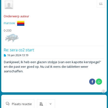
Cite
m
h
o
o
Onderwerp auteur
g
marouw
0-200
Re: sera co2 start
B
16 jan 2024 13:19
e
r
Dankjewel, Ik heb een glazen stolpje (van een kapotte kerstpegel"
i
en die past eer goed op. Nu zal ik eens die tabletten weer
c
h
aanschaffen.
t
O
m
Plaats reactie
h
o