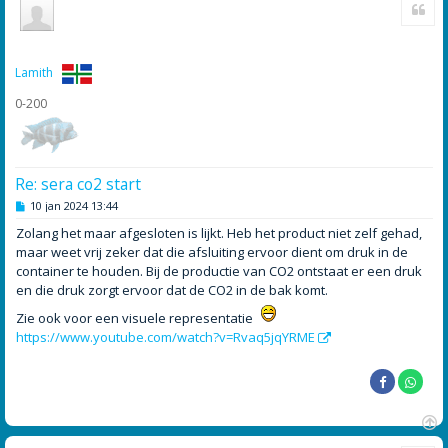
Cite
m
h
o
o
g
Lamith
0-200
Re: sera co2 start
B
10 jan 2024 13:44
e
r
Zolang het maar afgesloten is lijkt. Heb het product niet zelf gehad,
i
maar weet vrij zeker dat die afsluiting ervoor dient om druk in de
c
h
container te houden. Bij de productie van CO2 ontstaat er een druk
t
en die druk zorgt ervoor dat de CO2 in de bak komt.
Zie ook voor een visuele representatie
https://www.youtube.com/watch?v=Rvaq5jqYRME
O