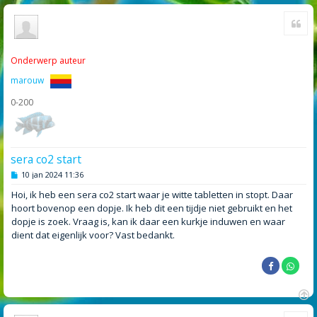
Cite
Onderwerp auteur
marouw
0-200
sera co2 start
B
10 jan 2024 11:36
e
r
Hoi, ik heb een sera co2 start waar je witte tabletten in stopt. Daar
i
hoort bovenop een dopje. Ik heb dit een tijdje niet gebruikt en het
c
h
dopje is zoek. Vraag is, kan ik daar een kurkje induwen en waar
t
dient dat eigenlijk voor? Vast bedankt.
O