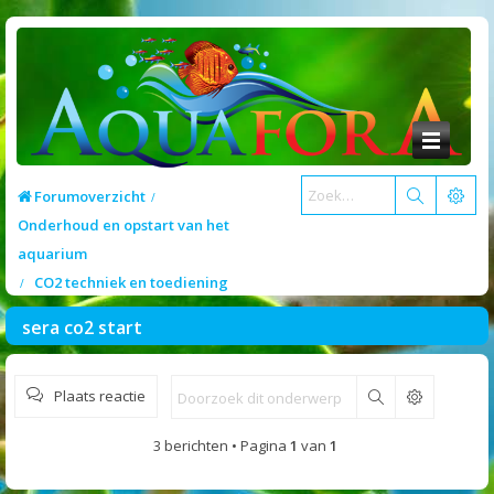
Forumoverzicht
Onderhoud en opstart van het
aquarium
CO2 techniek en toediening
sera co2 start
Plaats reactie
Zoek
3 berichten • Pagina
1
van
1