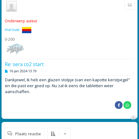
Cite
m
h
o
o
Onderwerp auteur
g
marouw
0-200
Re: sera co2 start
B
16 jan 2024 13:19
e
r
Dankjewel, Ik heb een glazen stolpje (van een kapotte kerstpegel"
i
en die past eer goed op. Nu zal ik eens die tabletten weer
c
h
aanschaffen.
t
O
m
Plaats reactie
h
o