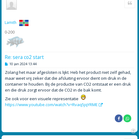
Cite
m
h
o
o
g
Lamith
0-200
Re: sera co2 start
B
10 jan 2024 13:44
e
r
Zolang het maar afgesloten is lijkt. Heb het product niet zelf gehad,
i
maar weet vrij zeker dat die afsluiting ervoor dient om druk in de
c
h
container te houden. Bij de productie van CO2 ontstaat er een druk
t
en die druk zorgt ervoor dat de CO2 in de bak komt.
Zie ook voor een visuele representatie
https://www.youtube.com/watch?v=Rvaq5jqYRME
O