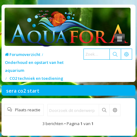
Forumoverzicht
Onderhoud en opstart van het
aquarium
CO2 techniek en toediening
sera co2 start
Plaats reactie
Zoek
3 berichten • Pagina
1
van
1