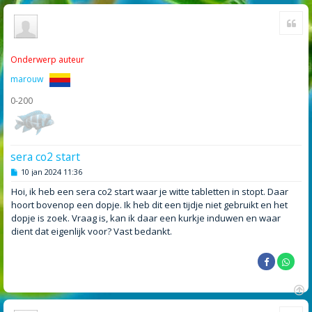
Cite
Onderwerp auteur
marouw
0-200
sera co2 start
B
10 jan 2024 11:36
e
r
Hoi, ik heb een sera co2 start waar je witte tabletten in stopt. Daar
i
hoort bovenop een dopje. Ik heb dit een tijdje niet gebruikt en het
c
h
dopje is zoek. Vraag is, kan ik daar een kurkje induwen en waar
t
dient dat eigenlijk voor? Vast bedankt.
O