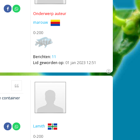
Onderwerp auteur
marouw
0-200
Berichten:
11
Lid geworden op:
01 jan 2023 12:51
O
m
Citeer
h
o
e container
o
g
Lamith
0-200