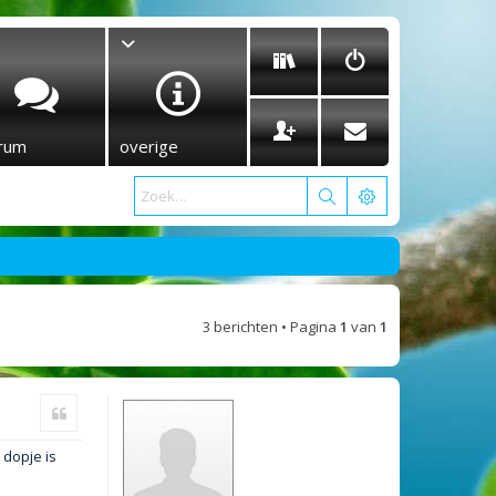
rum
overige
3 berichten • Pagina
1
van
1
Citeer
 dopje is