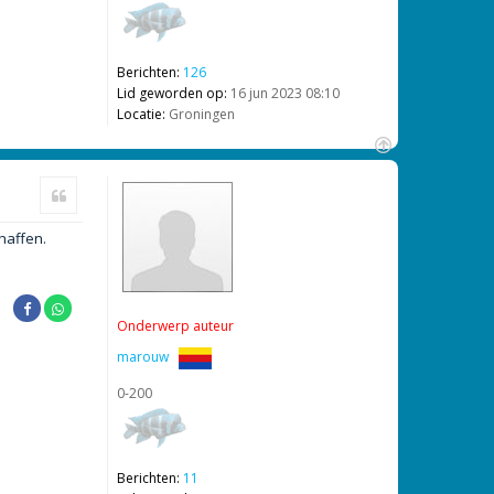
Berichten:
126
Lid geworden op:
16 jun 2023 08:10
Locatie:
Groningen
O
m
Citeer
h
o
haffen.
o
g
Onderwerp auteur
marouw
0-200
Berichten:
11