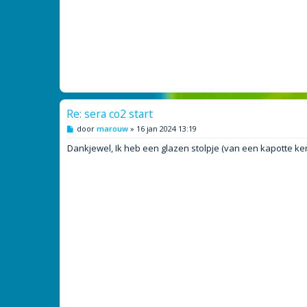
Re: sera co2 start
B
door
marouw
»
16 jan 2024 13:19
e
r
Dankjewel, Ik heb een glazen stolpje (van een kapotte ker
i
c
h
t