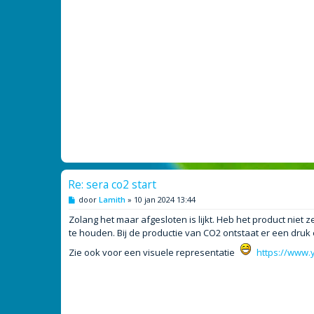
t
Re: sera co2 start
B
door
Lamith
»
10 jan 2024 13:44
e
r
Zolang het maar afgesloten is lijkt. Heb het product niet z
i
te houden. Bij de productie van CO2 ontstaat er een druk 
c
h
Zie ook voor een visuele representatie
https://www
t