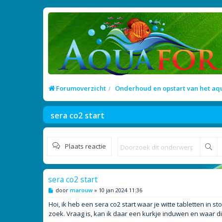
Forumoverzicht
Onderhoud en opstart van het a
sera co2 start
Plaats reactie
Zo
sera co2 start
B
door
marouw
»
10 jan 2024 11:36
e
r
Hoi, ik heb een sera co2 start waar je witte tabletten in st
i
zoek. Vraag is, kan ik daar een kurkje induwen en waar di
c
h