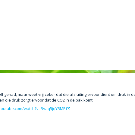
elf gehad, maar weet vrij zeker dat die afsluiting ervoor dient om druk in d
en die druk zorgt ervoor dat de CO2 in de bak komt.
.youtube.com/watch?v=Rvaq5jqYRME