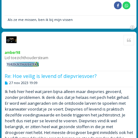
Als ze me missen, ben ik bij mijn vissen
O
Cite
m
h
o
amber98
o
Lid toezichthoudersteam
g
Re: Hoe veilig is levend of diepvriesvoer?
B
27 nov 2023 19:09
e
r
Ik heb hier heel wat jaren bijna alleen maar diepvries gevoerd,
i
zonder problemen. Ik denk dus dat je helaas net pech hebt gehad.
c
h
Er word wel aangeraden om de ontdooide larven te spoelen met
t
kraanwater voordat je ze voert. Diepvries of levend is praktisch
dezelfde voedingswaarde en beide triggeren het jachtinstinct. Je
hoeft dus niet per se levend te voeren. Diepvries vind ik wel
belangrijk, er zitten heel wat gezonde stoffen in die je met
droogvoer niet hebt. Het meeste droogvoer begint inmiddels ook het