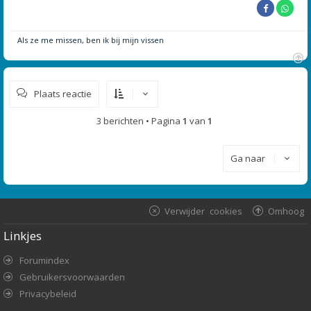
Als ze me missen, ben ik bij mijn vissen
O
m
Plaats reactie
h
o
o
3 berichten • Pagina
1
van
1
g
Ga naar
Verwijder cookies
Omhoog
Linkjes
Forumindex
Gebruikersvoorwaarden
Privacybeleid