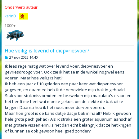
Onderwerp auteur
karinD
1000+
Hoe veilig is levend of diepvriesvoer?
B
27 nov 2023 14:40
e
r
Ik lees regelmatig wat over levend voer, diepvriesvoer en
i
gevriesdroogd voer. Ook zie ik het ze in de winkel nog wel eens
c
h
voeren. Maar hoe veilig is het?
t
Ik heb een jaar of 10 geleden een paar keer wat diepvriesvoer
gegeven, en daarmee heb ik de nenoziekte mijn bak in gehaald.
Stuk voor stuk misvormden en bezweken mijn maculata's eraan en
het heeft me heel wat moeite gekost om de ziekte de bak uit te
krijgen. Daarna heb ik het nooit meer durven voeren.
Maar hoe groot is de kans dat je dat je bak in haalt? Heb ik gewoon
hele grote pech gehad? Als ik straks een groter aquarium aanschaf
met grotere vissen erin, is het dan echt belangrijk dat ze het krijgen
of kunnen ze ook gewoon heel goed zonder?