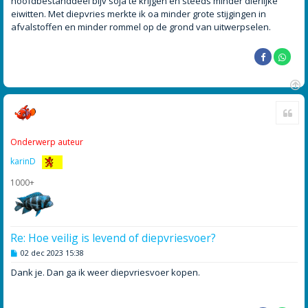
hoofdbestanddeel bijv soja te krijgen en steeds minder dierlijke
eiwitten. Met diepvries merkte ik oa minder grote stijgingen in
afvalstoffen en minder rommel op de grond van uitwerpselen.
O
Cite
m
h
o
Onderwerp auteur
o
g
karinD
1000+
Re: Hoe veilig is levend of diepvriesvoer?
B
02 dec 2023 15:38
e
r
Dank je. Dan ga ik weer diepvriesvoer kopen.
i
c
h
t