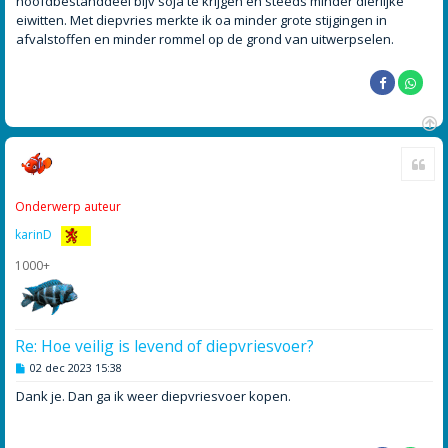
hoofdbestanddeel bijv soja te krijgen en steeds minder dierlijke
eiwitten. Met diepvries merkte ik oa minder grote stijgingen in
afvalstoffen en minder rommel op de grond van uitwerpselen.
O
Cite
m
h
o
Onderwerp auteur
o
g
karinD
1000+
Re: Hoe veilig is levend of diepvriesvoer?
B
02 dec 2023 15:38
e
r
Dank je. Dan ga ik weer diepvriesvoer kopen.
i
c
h
t