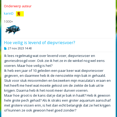
Onderwerp auteur
karinD
1000+
Hoe veilig is levend of diepvriesvoer?
B
27 nov 2023 14:40
e
r
Ik lees regelmatig wat over levend voer, diepvriesvoer en
i
gevriesdroogd voer. Ook zie ik het ze in de winkel nog wel eens
c
h
voeren. Maar hoe veilig is het?
t
Ik heb een jaar of 10 geleden een paar keer wat diepvriesvoer
gegeven, en daarmee heb ik de nenoziekte mijn bak in gehaald.
Stuk voor stuk misvormden en bezweken mijn maculata's eraan en
het heeft me heel wat moeite gekost om de ziekte de bak uit te
krijgen. Daarna heb ik het nooit meer durven voeren.
Maar hoe groot is de kans dat je dat je bak in haalt? Heb ik gewoon
hele grote pech gehad? Als ik straks een groter aquarium aanschaf
met grotere vissen erin, is het dan echt belangrijk dat ze het krijgen
of kunnen ze ook gewoon heel goed zonder?