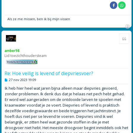
Als ze me missen, ben ik bij mijn vissen
O
Cite
m
h
o
amber98
o
Lid toezichthoudersteam
g
Re: Hoe veilig is levend of diepvriesvoer?
B
27 nov 2023 19:09
e
r
Ik heb hier heel wat jaren bijna alleen maar diepvries gevoerd,
i
zonder problemen. Ik denk dus dat je helaas net pech hebt gehad.
c
h
Er word wel aangeraden om de ontdooide larven te spoelen met
t
kraanwater voordat je ze voert. Diepvries of levend is praktisch
dezelfde voedingswaarde en beide triggeren het jachtinstinct. Je
hoeft dus niet per se levend te voeren. Diepvries vind ik wel
belangrijk, er zitten heel wat gezonde stoffen in die je met
droogvoer niet hebt. Het meeste droogvoer begint inmiddels ook het