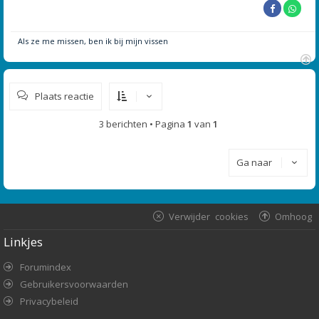
Als ze me missen, ben ik bij mijn vissen
O
m
Plaats reactie
h
o
o
3 berichten • Pagina
1
van
1
g
Ga naar
Verwijder cookies
Omhoog
Linkjes
Forumindex
Gebruikersvoorwaarden
Privacybeleid