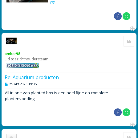
O
Cite
m
h
o
amber98
o
Lid toezichthoudersteam
g
Re: Aquarium producten
B
25 okt 2023 19:35
e
r
All in one van planted box is een heel fijne en complete
i
plantenvoeding
c
h
t
O
Cite
m