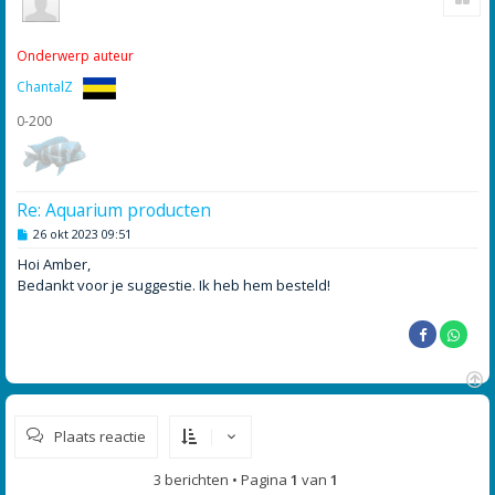
h
o
o
Onderwerp auteur
g
ChantalZ
0-200
Re: Aquarium producten
B
26 okt 2023 09:51
e
r
Hoi Amber,
i
Bedankt voor je suggestie. Ik heb hem besteld!
c
h
t
O
m
Plaats reactie
h
o
o
3 berichten • Pagina
1
van
1
g