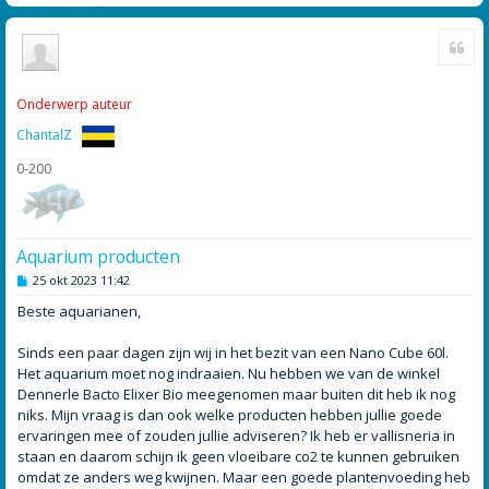
Cite
Onderwerp auteur
ChantalZ
0-200
Aquarium producten
B
25 okt 2023 11:42
e
r
Beste aquarianen,
i
c
h
Sinds een paar dagen zijn wij in het bezit van een Nano Cube 60l.
t
Het aquarium moet nog indraaien. Nu hebben we van de winkel
Dennerle Bacto Elixer Bio meegenomen maar buiten dit heb ik nog
niks. Mijn vraag is dan ook welke producten hebben jullie goede
ervaringen mee of zouden jullie adviseren? Ik heb er vallisneria in
staan en daarom schijn ik geen vloeibare co2 te kunnen gebruiken
omdat ze anders weg kwijnen. Maar een goede plantenvoeding heb