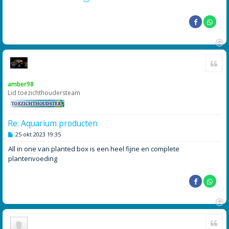
O
Cite
m
h
o
amber98
o
Lid toezichthoudersteam
g
Re: Aquarium producten
B
25 okt 2023 19:35
e
r
All in one van planted box is een heel fijne en complete
i
plantenvoeding
c
h
t
O
Cite
m
h