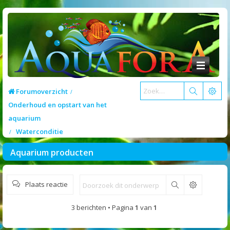
Forumoverzicht
Onderhoud en opstart van het
aquarium
Waterconditie
Aquarium producten
Plaats reactie
Zoek
3 berichten • Pagina
1
van
1