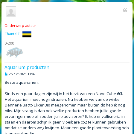
Cite
Onderwerp auteur
ChantalZ
0-200
Aquarium producten
B
25 okt 2023 11:42
e
r
Beste aquarianen,
i
c
h
Sinds een paar dagen zijn wij in het bezit van een Nano Cube 60l.
t
Het aquarium moet nog indraaien. Nu hebben we van de winkel
Dennerle Bacto Elixer Bio meegenomen maar buiten dit heb ik nog
niks. Mijn vraag is dan ook welke producten hebben jullie goede
ervaringen mee of zouden jullie adviseren? Ik heb er vallisneria in
staan en daarom schijn ik geen vloeibare co2 te kunnen gebruiken
omdat ze anders weg kwijnen. Maar een goede plantenvoeding heb
ik nog wel nodig.