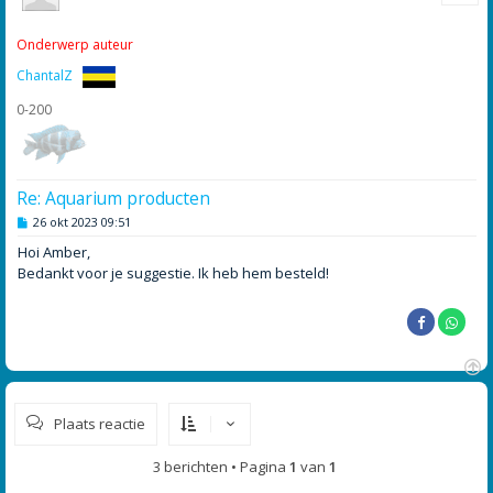
o
o
Onderwerp auteur
g
ChantalZ
0-200
Re: Aquarium producten
B
26 okt 2023 09:51
e
r
Hoi Amber,
i
Bedankt voor je suggestie. Ik heb hem besteld!
c
h
t
O
m
Plaats reactie
h
o
o
3 berichten • Pagina
1
van
1
g