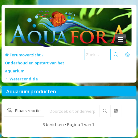
Forumoverzicht
Onderhoud en opstart van het
aquarium
Waterconditie
Aquarium producten
Plaats reactie
Zoek
3 berichten • Pagina
1
van
1