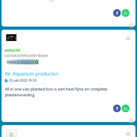
O
Cite
m
h
o
amber98
o
Lid toezichthoudersteam
g
Re: Aquarium producten
B
25 okt 2023 19:35
e
r
All in one van planted box is een heel fijne en complete
i
plantenvoeding
c
h
t
O
Cite
m
h