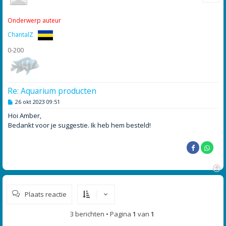
o
o
Onderwerp auteur
g
ChantalZ
0-200
Re: Aquarium producten
B
26 okt 2023 09:51
e
r
Hoi Amber,
i
Bedankt voor je suggestie. Ik heb hem besteld!
c
h
t
O
m
Plaats reactie
h
o
o
3 berichten • Pagina
1
van
1
g