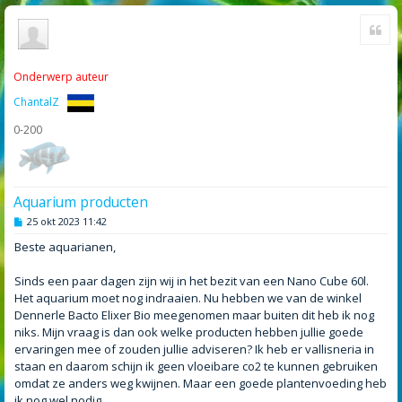
Cite
Onderwerp auteur
ChantalZ
0-200
Aquarium producten
B
25 okt 2023 11:42
e
r
Beste aquarianen,
i
c
h
Sinds een paar dagen zijn wij in het bezit van een Nano Cube 60l.
t
Het aquarium moet nog indraaien. Nu hebben we van de winkel
Dennerle Bacto Elixer Bio meegenomen maar buiten dit heb ik nog
niks. Mijn vraag is dan ook welke producten hebben jullie goede
ervaringen mee of zouden jullie adviseren? Ik heb er vallisneria in
staan en daarom schijn ik geen vloeibare co2 te kunnen gebruiken
omdat ze anders weg kwijnen. Maar een goede plantenvoeding heb
ik nog wel nodig.