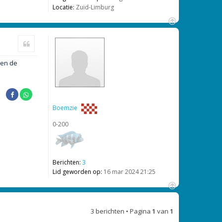
Locatie:
Zuid-Limburg
O
m
Citeer
h
o
ten de
o
g
Boemzie
0-200
Berichten:
3
Lid geworden op:
16 mar 2024 21:25
O
m
3 berichten • Pagina
1
van
1
h
o