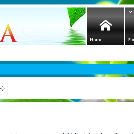
Home
Fo
ek