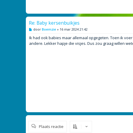
Re: Baby kersenbuikjes
B
door
Boemzie
»
16 mar 2024 21:42
e
r
Ik had ook babies maar allemaal opgegeten. Toen ik voe
i
andere. Lekker hapje die visjes. Dus zou graag willen weten h
c
h
t
Plaats reactie