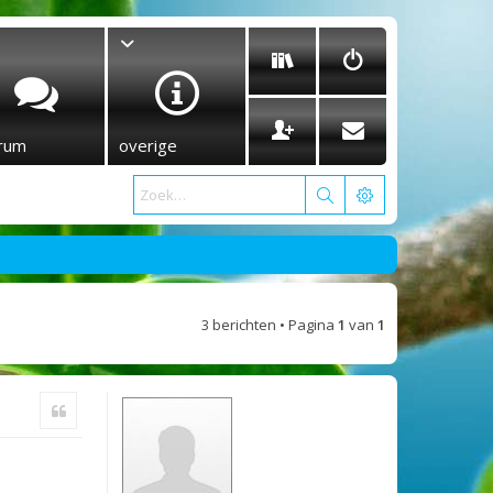
rum
overige
3 berichten • Pagina
1
van
1
Citeer