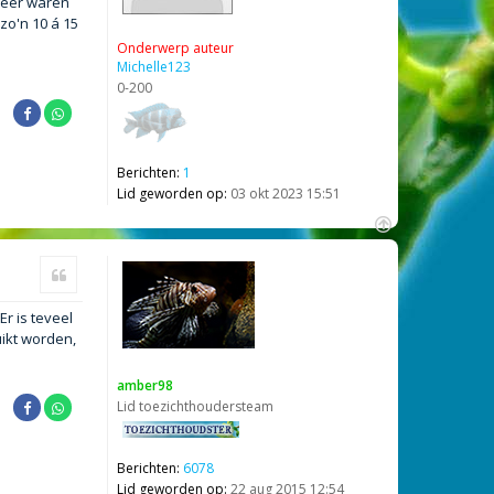
keer waren
zo'n 10 á 15
Onderwerp auteur
Michelle123
0-200
Berichten:
1
Lid geworden op:
03 okt 2023 15:51
O
m
Citeer
h
o
r is teveel
o
g
uikt worden,
amber98
Lid toezichthoudersteam
Berichten:
6078
Lid geworden op:
22 aug 2015 12:54