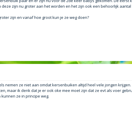
kersenbuik paar en er zijn nu voor de 2de keer babys gekomen. De eerst 
deze zijn nu groter aan het worden en het zijn ook een behoorlijk aantal 
groter zijn en vanaf hoe groot kun je ze weg doen?
s nemen ze niet aan omdat kersenbuiken altijd heel vele jongen krijgen. E
en, maar ik denk dat je er ook oke mee moet zijn dat ze evt als voer gebr
n kunnen ze in principe weg.