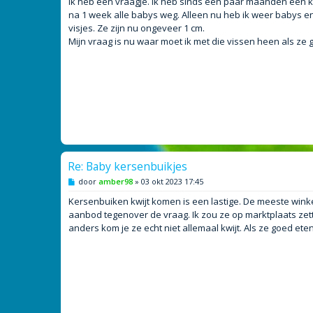
Ik heb een vraagje. Ik heb sinds een paar maanden een 
t
na 1 week alle babys weg. Alleen nu heb ik weer babys en 
visjes. Ze zijn nu ongeveer 1 cm.
Mijn vraag is nu waar moet ik met die vissen heen als ze 
Re: Baby kersenbuikjes
B
door
amber98
»
03 okt 2023 17:45
e
r
Kersenbuiken kwijt komen is een lastige. De meeste winkel
i
aanbod tegenover de vraag. Ik zou ze op marktplaats zett
c
h
anders kom je ze echt niet allemaal kwijt. Als ze goed ete
t