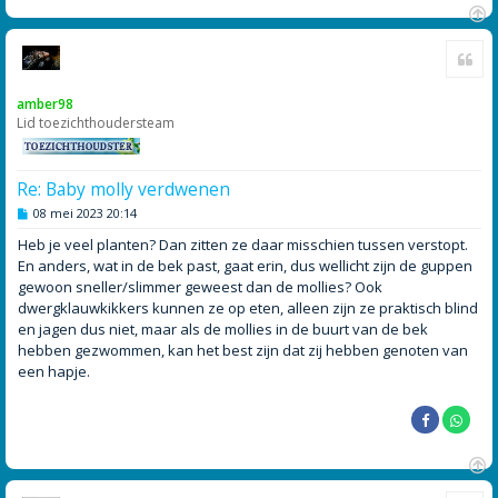
O
Cite
m
h
o
amber98
o
Lid toezichthoudersteam
g
Re: Baby molly verdwenen
B
08 mei 2023 20:14
e
r
Heb je veel planten? Dan zitten ze daar misschien tussen verstopt.
i
En anders, wat in de bek past, gaat erin, dus wellicht zijn de guppen
c
h
gewoon sneller/slimmer geweest dan de mollies? Ook
t
dwergklauwkikkers kunnen ze op eten, alleen zijn ze praktisch blind
en jagen dus niet, maar als de mollies in de buurt van de bek
hebben gezwommen, kan het best zijn dat zij hebben genoten van
een hapje.
O