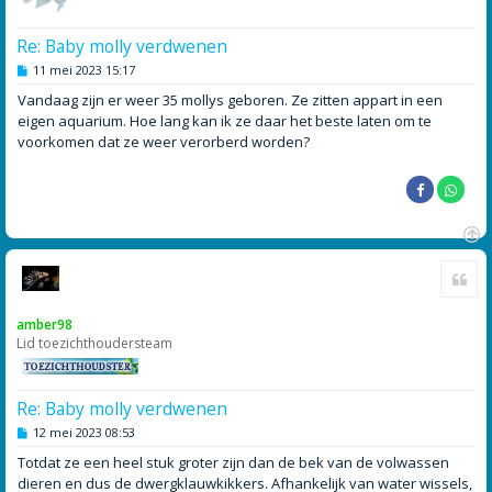
Re: Baby molly verdwenen
B
11 mei 2023 15:17
e
r
Vandaag zijn er weer 35 mollys geboren. Ze zitten appart in een
i
eigen aquarium. Hoe lang kan ik ze daar het beste laten om te
c
h
voorkomen dat ze weer verorberd worden?
t
O
Cite
m
h
o
amber98
o
Lid toezichthoudersteam
g
Re: Baby molly verdwenen
B
12 mei 2023 08:53
e
r
Totdat ze een heel stuk groter zijn dan de bek van de volwassen
i
dieren en dus de dwergklauwkikkers. Afhankelijk van water wissels,
c