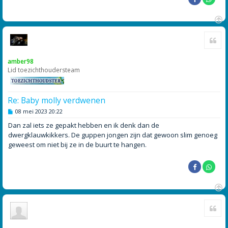
O
Cite
m
h
o
amber98
o
Lid toezichthoudersteam
g
Re: Baby molly verdwenen
B
08 mei 2023 20:22
e
r
Dan zal iets ze gepakt hebben en ik denk dan de
i
dwergklauwkikkers. De guppen jongen zijn dat gewoon slim genoeg
c
h
geweest om niet bij ze in de buurt te hangen.
t
O
Cite
m
h
o