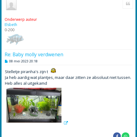
Cite
m
h
o
o
Onderwerp auteur
g
Elsbeth
0-200
Re: Baby molly verdwenen
B
08 mei 2023 20:18
e
r
Stelletje piranha's zijn t
i
c
Ja heb aardig wat plantjes, maar daar zitten ze absoluut niet tussen.
h
Heb alles al uitgekamd
t