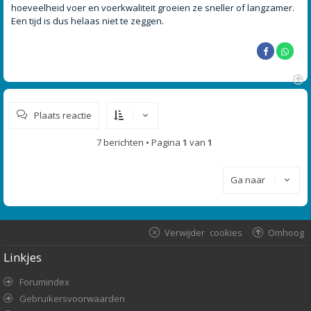
h
hoeveelheid voer en voerkwaliteit groeien ze sneller of langzamer.
t
Een tijd is dus helaas niet te zeggen.
O
m
Plaats reactie
h
o
o
7 berichten • Pagina
1
van
1
g
Ga naar
Verwijder cookies
Omhoog
Linkjes
Forumindex
Gebruikersvoorwaarden