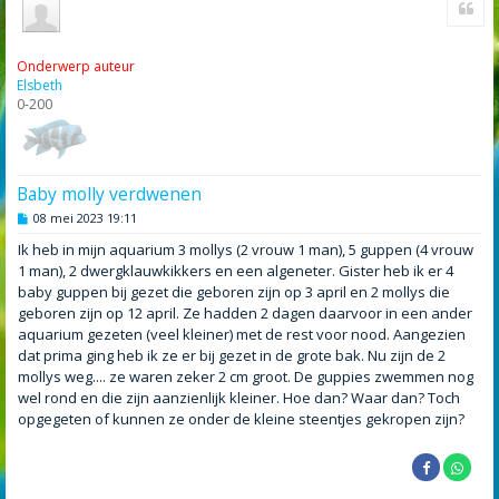
Onderwerp auteur
Elsbeth
0-200
Baby molly verdwenen
B
08 mei 2023 19:11
e
r
Ik heb in mijn aquarium 3 mollys (2 vrouw 1 man), 5 guppen (4 vrouw
i
1 man), 2 dwergklauwkikkers en een algeneter. Gister heb ik er 4
c
h
baby guppen bij gezet die geboren zijn op 3 april en 2 mollys die
t
geboren zijn op 12 april. Ze hadden 2 dagen daarvoor in een ander
aquarium gezeten (veel kleiner) met de rest voor nood. Aangezien
dat prima ging heb ik ze er bij gezet in de grote bak. Nu zijn de 2
mollys weg.... ze waren zeker 2 cm groot. De guppies zwemmen nog
wel rond en die zijn aanzienlijk kleiner. Hoe dan? Waar dan? Toch
opgegeten of kunnen ze onder de kleine steentjes gekropen zijn?