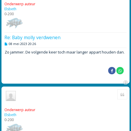
o
Onderwerp auteur
g
Elsbeth
0-200
Re: Baby molly verdwenen
B
08 mei 2023 20:26
e
r
Zo jammer. De volgende keer toch maar langer appart houden dan.
i
c
h
t
O
Cite
m
h
o
o
Onderwerp auteur
g
Elsbeth
0-200