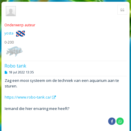
Cite
Onderwerp auteur
yosta
0-200
Robo tank
B
18 jul 2022 13:35
e
r
Zag een mooi systeem om de techniek van een aquarium aan te
i
sturen.
c
h
t
https://www.robo-tank.ca/
Iemand die hier ervaring mee heeft?