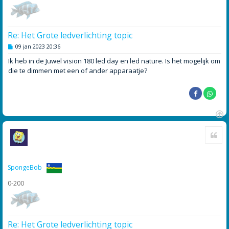
Re: Het Grote ledverlichting topic
B
09 jan 2023 20:36
e
r
Ik heb in de Juwel vision 180 led day en led nature. Is het mogelijk om
i
die te dimmen met een of ander apparaatje?
c
h
t
O
Cite
m
h
o
o
g
SpongeBob
0-200
Re: Het Grote ledverlichting topic