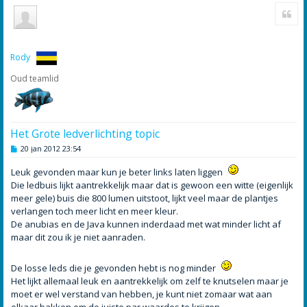
Cite
m
h
o
o
g
Rody
Oud teamlid
Het Grote ledverlichting topic
B
20 jan 2012 23:54
e
r
Leuk gevonden maar kun je beter links laten liggen
i
c
Die ledbuis lijkt aantrekkelijk maar dat is gewoon een witte (eigenlijk
h
meer gele) buis die 800 lumen uitstoot, lijkt veel maar de plantjes
t
verlangen toch meer licht en meer kleur.
De anubias en de Java kunnen inderdaad met wat minder licht af
maar dit zou ik je niet aanraden.
De losse leds die je gevonden hebt is nog minder
Het lijkt allemaal leuk en aantrekkelijk om zelf te knutselen maar je
moet er wel verstand van hebben, je kunt niet zomaar wat aan