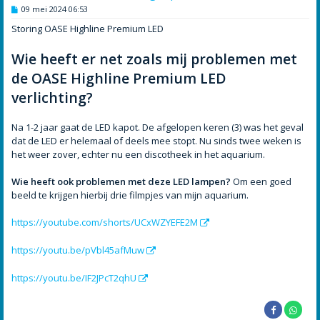
B
09 mei 2024 06:53
e
r
Storing OASE Highline Premium LED
i
c
h
Wie heeft er net zoals mij problemen met
t
de OASE Highline Premium LED
verlichting?
Na 1-2 jaar gaat de LED kapot. De afgelopen keren (3) was het geval
dat de LED er helemaal of deels mee stopt. Nu sinds twee weken is
het weer zover, echter nu een discotheek in het aquarium.
Wie heeft ook problemen met deze LED lampen?
Om een goed
beeld te krijgen hierbij drie filmpjes van mijn aquarium.
https://youtube.com/shorts/UCxWZYEFE2M
https://youtu.be/pVbl45afMuw
https://youtu.be/IF2JPcT2qhU