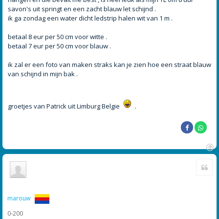
savon's uit springt en een zacht blauw let schijnd .
ik ga zondag een water dicht ledstrip halen wit van 1 m .
betaal 8 eur per 50 cm voor witte .
betaal 7 eur per 50 cm voor blauw .
ik zal er een foto van maken straks kan je zien hoe een straat blauw
van schijnd in mijn bak .
groetjes van Patrick uit Limburg Belgie
.
O
Cite
m
h
o
o
g
marouw
0-200