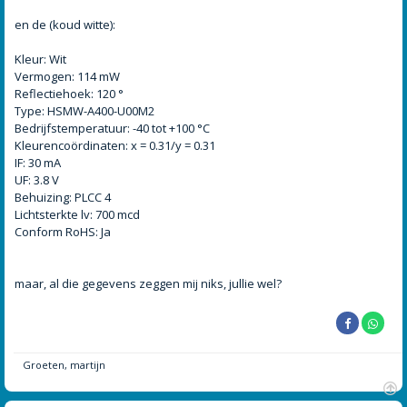
en de (koud witte):
Kleur: Wit
Vermogen: 114 mW
Reflectiehoek: 120 °
Type: HSMW-A400-U00M2
Bedrijfstemperatuur: -40 tot +100 °C
Kleurencoördinaten: x = 0.31/y = 0.31
IF: 30 mA
UF: 3.8 V
Behuizing: PLCC 4
Lichtsterkte lv: 700 mcd
Conform RoHS: Ja
maar, al die gegevens zeggen mij niks, jullie wel?
Groeten, martijn
O