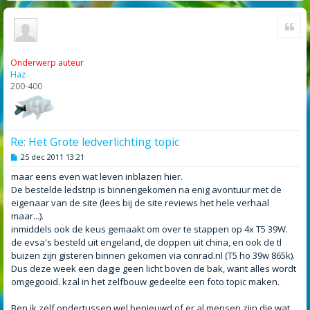
Cite
Onderwerp auteur
Haz
200-400
Re: Het Grote ledverlichting topic
B
25 dec 2011 13:21
e
r
maar eens even wat leven inblazen hier.
i
De bestelde ledstrip is binnengekomen na enig avontuur met de
c
h
eigenaar van de site (lees bij de site reviews het hele verhaal
t
maar...).
inmiddels ook de keus gemaakt om over te stappen op 4x T5 39W.
de evsa's besteld uit engeland, de doppen uit china, en ook de tl
buizen zijn gisteren binnen gekomen via conrad.nl (T5 ho 39w 865k).
Dus deze week een dagje geen licht boven de bak, want alles wordt
omgegooid. kzal in het zelfbouw gedeelte een foto topic maken.
Ben ik zelf ondertussen wel benieuwd of er al mensen zijn die wat