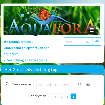
Forumoverzicht
Onderhoud en opstart van het
aquarium
Verlichting en verwarming
Het Grote ledverlichting topic
Plaats reactie
Zoek
52 berichten
1
2
3
4