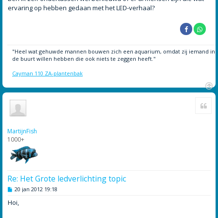
ervaring op hebben gedaan met het LED-verhaal?
"Heel wat gehuwde mannen bouwen zich een aquarium, omdat zij iemand in
de buurt willen hebben die ook niets te zeggen heeft."
Cayman 110 ZA-plantenbak
O
Cite
m
h
o
o
MartijnFish
g
1000+
Re: Het Grote ledverlichting topic
B
20 jan 2012 19:18
e
r
Hoi,
i
c