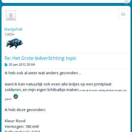
O
Cite
m
h
o
o
MartijnFish
g
1000+
Re: Het Grote ledverlichting topic
B
20 jan 2012 20:04
e
r
ik heb ook al weer wat anders gevonden…
i
c
h
want ik kan natuurlijk ook even alle ledjes op een printplaat
t
solderen, en mijn eigen lichtbalkje maken
en dan zijn de kosten volledig aftrekbaar van paps, dus
gratisch
ik heb deze gevonden:
Kleur: Rood
Vermogen: 180 mW
Reflectiehoek: 120 °