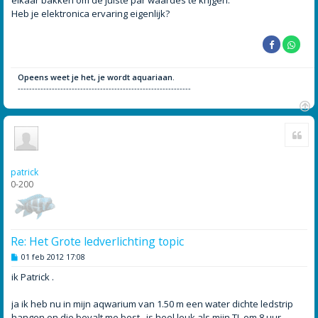
elkaar bakken om de juiste par waardes te krijgen.
Heb je elektronica ervaring eigenlijk?
Opeens weet je het, je wordt aquariaan.
-------------------------------------------------------------
O
Cite
m
h
o
o
patrick
g
0-200
Re: Het Grote ledverlichting topic
B
01 feb 2012 17:08
e
r
ik Patrick .
i
c
h
ja ik heb nu in mijn aqwarium van 1.50 m een water dichte ledstrip
t
hangen en die bevalt me best , is heel leuk als mijn TL om 8 uur