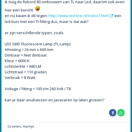
h
ik mag de Rekord 80 ombouwen van TL naar Led, daarom ook even
t
hier een bericht
en nu kwam ik dit tegen:
http://www.led-line.nl/index1.html
een
led-buis met een Tl-fitting dus, maar is dat wat?
er zijn verschillende typen, zoals:
LED SMD Fluorescent Lamp (TL-Lamp)
Afmeting = 26 mm x 600 mm
Dimbaar = Niet dimbaar.
Kleur = 6000 K
Lichtsterkte = 840 LM
Lichtstraal = 110 graden
Verbruik = 8 Watt.
Voltage / Fitting = 100 t/m 260 Volt / T8
kan je daar anubaissen en javavaren op laten groeien?
Groeten, martijn