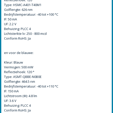
Type: HSMC-A401-T40M1
Golflengte: 626 nm
Bedrijfstemperatuur: -40 tot +100 °C
IF: 50 mA
UF: 2.2 V
Behuizing: PLCC 4
Lichtsterkte lv: 250 - 800 mcd
Conform RoHS: Ja
en voor de blauwe:
Kleur: Blauw
Vermogen: 500 mW
Reflectiehoek: 120 °
Type: ASMT-QBBE-N0B0E
Golflengte: 464.5 nm
Bedrijfstemperatuur: -40 tot +110 °C
IF: 150 mA
Lichtstroom (Φ): 4.8 lm
UF: 3.6 V
Behuizing: PLCC 4
Conform RoHS: Ja