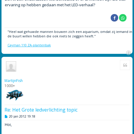
ervaring op hebben gedaan met het LED-verhaal?
"Heel wat gehuwde mannen bouwen zich een aquarium, omdat zij iemand in
de buurt willen hebben die ook niets te zeggen heeft."
Cayman 110 ZA-plantenbak
O
Cite
m
h
o
o
MartijnFish
g
1000+
Re: Het Grote ledverlichting topic
B
20 jan 2012 19:18
e
r
Hoi,
i
c