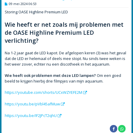
B
09 mei 2024 06:53
e
r
Storing OASE Highline Premium LED
i
c
h
Wie heeft er net zoals mij problemen met
t
de OASE Highline Premium LED
verlichting?
Na 1-2 jaar gaat de LED kapot. De afgelopen keren (3) was het geval
dat de LED er helemaal of deels mee stopt. Nu sinds twee weken is
het weer zover, echter nu een discotheek in het aquarium.
Wie heeft ook problemen met deze LED lampen?
Om een goed
beeld te krijgen hierbij drie filmpjes van mijn aquarium.
https://youtube.com/shorts/UCxWZYEFE2M
https://youtu.be/pVbl45afMuw
https://youtu.be/IF2JPcT2qhU