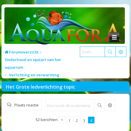
Forumoverzicht
Onderhoud en opstart van het
aquarium
Verlichting en verwarming
Het Grote ledverlichting topic
Plaats reactie
Zoek
52 berichten
1
2
3
4