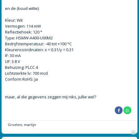
en de (koud witte):
Kleur: Wit
Vermogen: 114 mW
Reflectiehoek: 120 °
Type: HSMW-A400-U00M2
Bedrijfstemperatuur: -40 tot +100 °C
Kleurencoördinaten: x = 0.31/y = 0.31
IF: 30 mA
UF: 3.8 V
Behuizing: PLCC 4
Lichtsterkte lv: 700 mcd
Conform RoHS: Ja
maar, al die gegevens zeggen mij niks, jullie wel?
Groeten, martijn
O