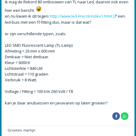
h
ik mag de Rekord 80 ombouwen van TL naar Led, daarom ook even
t
hier een bericht
en nu kwam ik dit tegen:
http://www.led-line.nl/index1.html
een
led-buis met een Tl-fitting dus, maar is dat wat?
er zijn verschillende typen, zoals:
LED SMD Fluorescent Lamp (TL-Lamp)
Afmeting = 26 mm x 600 mm
Dimbaar = Niet dimbaar.
Kleur = 6000 K
Lichtsterkte = 840 LM
Lichtstraal = 110 graden
Verbruik = 8 Watt.
Voltage / Fitting = 100 t/m 260 Volt / T8
kan je daar anubaissen en javavaren op laten groeien?
Groeten, martijn