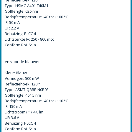
Type: HSMC-A401-T40M1
Golflengte: 626 nm
Bedrijfstemperatuur: -40 tot +100 °C
IF: 50 mA
UF: 2.2 V
Behuizing: PLCC 4
Lichtsterkte lv: 250 - 800 mcd
Conform RoHS: Ja
en voor de blauwe:
Kleur: Blauw
Vermogen: 500 mW
Reflectiehoek: 120 °
Type: ASMT-QBBE-N0B0E
Golflengte: 464.5 nm
Bedrijfstemperatuur: -40 tot +110 °C
IF: 150 mA
Lichtstroom (Φ): 4.8 lm
UF: 3.6 V
Behuizing: PLCC 4
Conform RoHS: Ja