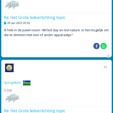
Re: Het Grote ledverlichting topic
B
09 jan 2023 20:36
e
r
Ik heb in de Juwel vision 180 led day en led nature. Is het mogelijk om
i
die te dimmen met een of ander apparaatje?
c
h
t
O
Cite
m
h
o
o
g
SpongeBob
0-200
Re: Het Grote ledverlichting topic