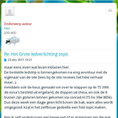
Cite
Onderwerp auteur
Haz
200-400
Re: Het Grote ledverlichting topic
B
25 dec 2011 13:21
e
r
maar eens even wat leven inblazen hier.
i
De bestelde ledstrip is binnengekomen na enig avontuur met de
c
h
eigenaar van de site (lees bij de site reviews het hele verhaal
t
maar...).
inmiddels ook de keus gemaakt om over te stappen op 4x T5 39W.
de evsa's besteld uit engeland, de doppen uit china, en ook de tl
buizen zijn gisteren binnen gekomen via conrad.nl (T5 ho 39w 865k).
Dus deze week een dagje geen licht boven de bak, want alles wordt
omgegooid. kzal in het zelfbouw gedeelte een foto topic maken.
Ben ik zelf ondertussen wel benieuwd of er al mensen zijn die wat