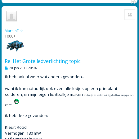
O
Cite
m
h
o
o
MartijnFish
g
1000+
Re: Het Grote ledverlichting topic
B
20 jan 2012 20:04
e
r
ik heb ook al weer wat anders gevonden…
i
c
h
want ik kan natuurlijk ook even alle ledjes op een printplaat
t
solderen, en mijn eigen lichtbalkje maken
en dan zijn de kosten volledig aftrekbaar van paps, dus
gratisch
ik heb deze gevonden:
Kleur: Rood
Vermogen: 180 mW
Reflectiehoek: 120 °