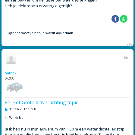
elkaar bakken om de juiste par waardes te krijgen.
Heb je elektronica ervaring eigenlijk?
Opeens weet je het, je wordt aquariaan.
-------------------------------------------------------------
O
Cite
m
h
o
o
patrick
g
0-200
Re: Het Grote ledverlichting topic
B
01 feb 2012 17:08
e
r
ik Patrick .
i
c
h
ja ik heb nu in mijn aqwarium van 1.50 m een water dichte ledstrip
t
hangen en die bevalt me best , is heel leuk als mijn TL om 8 uur