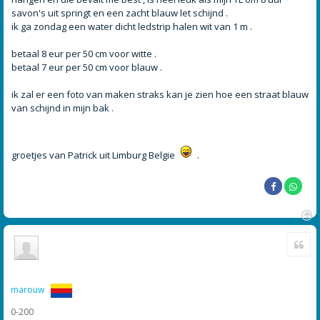
savon's uit springt en een zacht blauw let schijnd .
ik ga zondag een water dicht ledstrip halen wit van 1 m .
betaal 8 eur per 50 cm voor witte .
betaal 7 eur per 50 cm voor blauw .
ik zal er een foto van maken straks kan je zien hoe een straat blauw
van schijnd in mijn bak .
groetjes van Patrick uit Limburg Belgie
.
O
Cite
m
h
o
o
g
marouw
0-200