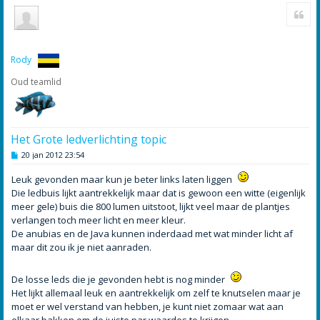
Cite
m
h
o
o
g
Rody
Oud teamlid
Het Grote ledverlichting topic
B
20 jan 2012 23:54
e
r
Leuk gevonden maar kun je beter links laten liggen
i
c
Die ledbuis lijkt aantrekkelijk maar dat is gewoon een witte (eigenlijk
h
meer gele) buis die 800 lumen uitstoot, lijkt veel maar de plantjes
t
verlangen toch meer licht en meer kleur.
De anubias en de Java kunnen inderdaad met wat minder licht af
maar dit zou ik je niet aanraden.
De losse leds die je gevonden hebt is nog minder
Het lijkt allemaal leuk en aantrekkelijk om zelf te knutselen maar je
moet er wel verstand van hebben, je kunt niet zomaar wat aan