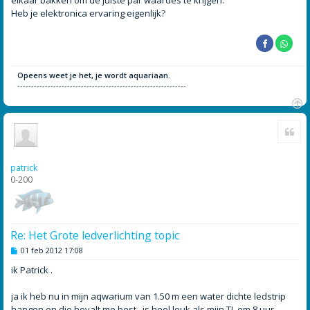
elkaar bakken om de juiste par waardes te krijgen.
Heb je elektronica ervaring eigenlijk?
Opeens weet je het, je wordt aquariaan.
-------------------------------------------------------------
O
Cite
m
h
o
o
patrick
g
0-200
Re: Het Grote ledverlichting topic
B
01 feb 2012 17:08
e
r
ik Patrick .
i
c
h
ja ik heb nu in mijn aqwarium van 1.50 m een water dichte ledstrip
t
hangen en die bevalt me best , is heel leuk als mijn TL om 8 uur