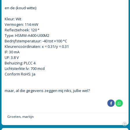
en de (koud witte):
Kleur: Wit
Vermogen: 114 mW
Reflectiehoek: 120 °
Type: HSMW-A400-U00M2
Bedrijfstemperatuur: -40 tot +100 °C
Kleurencoördinaten: x = 0.31/y = 0.31
IF: 30 mA
UF: 3.8 V
Behuizing: PLCC 4
Lichtsterkte lv: 700 mcd
Conform RoHS: Ja
maar, al die gegevens zeggen mij niks, jullie wel?
Groeten, martijn
O