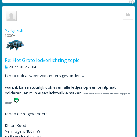
O
Cite
m
h
o
o
MartijnFish
g
1000+
Re: Het Grote ledverlichting topic
B
20 jan 2012 20:04
e
r
ik heb ook al weer wat anders gevonden…
i
c
h
want ik kan natuurlijk ook even alle ledjes op een printplaat
t
solderen, en mijn eigen lichtbalkje maken
en dan zijn de kosten volledig aftrekbaar van paps, dus
gratisch
ik heb deze gevonden:
Kleur: Rood
Vermogen: 180 mW
Reflectiehoek: 120 °