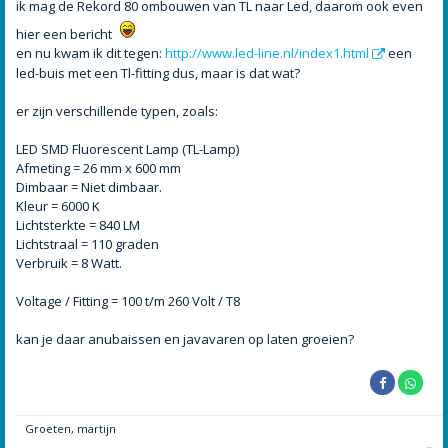
h
ik mag de Rekord 80 ombouwen van TL naar Led, daarom ook even
t
hier een bericht
en nu kwam ik dit tegen:
http://www.led-line.nl/index1.html
een
led-buis met een Tl-fitting dus, maar is dat wat?
er zijn verschillende typen, zoals:
LED SMD Fluorescent Lamp (TL-Lamp)
Afmeting = 26 mm x 600 mm
Dimbaar = Niet dimbaar.
Kleur = 6000 K
Lichtsterkte = 840 LM
Lichtstraal = 110 graden
Verbruik = 8 Watt.
Voltage / Fitting = 100 t/m 260 Volt / T8
kan je daar anubaissen en javavaren op laten groeien?
Groeten, martijn