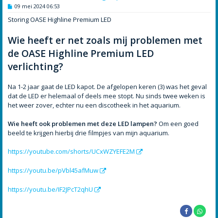
B
09 mei 2024 06:53
e
r
Storing OASE Highline Premium LED
i
c
h
Wie heeft er net zoals mij problemen met
t
de OASE Highline Premium LED
verlichting?
Na 1-2 jaar gaat de LED kapot. De afgelopen keren (3) was het geval
dat de LED er helemaal of deels mee stopt. Nu sinds twee weken is
het weer zover, echter nu een discotheek in het aquarium.
Wie heeft ook problemen met deze LED lampen?
Om een goed
beeld te krijgen hierbij drie filmpjes van mijn aquarium.
https://youtube.com/shorts/UCxWZYEFE2M
https://youtu.be/pVbl45afMuw
https://youtu.be/IF2JPcT2qhU