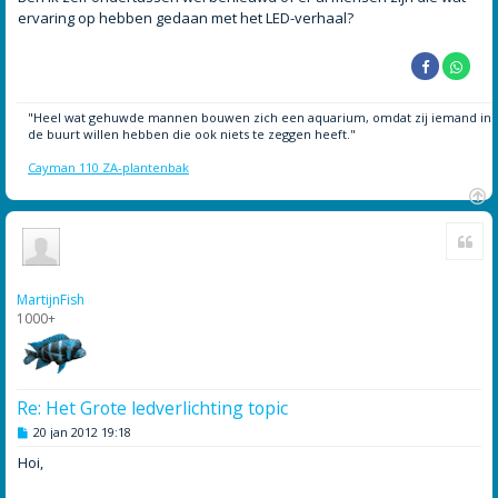
ervaring op hebben gedaan met het LED-verhaal?
"Heel wat gehuwde mannen bouwen zich een aquarium, omdat zij iemand in
de buurt willen hebben die ook niets te zeggen heeft."
Cayman 110 ZA-plantenbak
O
Cite
m
h
o
o
MartijnFish
g
1000+
Re: Het Grote ledverlichting topic
B
20 jan 2012 19:18
e
r
Hoi,
i
c