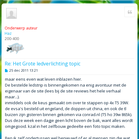
Cite
Onderwerp auteur
Haz
200-400
Re: Het Grote ledverlichting topic
B
25 dec 2011 13:21
e
r
maar eens even wat leven inblazen hier.
i
De bestelde ledstrip is binnengekomen na enig avontuur met de
c
h
eigenaar van de site (lees bij de site reviews het hele verhaal
t
maar...).
inmiddels ook de keus gemaakt om over te stappen op 4x T5 39W.
de evsa's besteld uit engeland, de doppen uit china, en ook de tl
buizen zijn gisteren binnen gekomen via conrad.nl (T5 ho 39w 865k).
Dus deze week een dagje geen licht boven de bak, want alles wordt
omgegooid. kzal in het zelfbouw gedeelte een foto topic maken.
Ben ik zelf ondertussen wel benieuwd of er al mensen zijn die wat