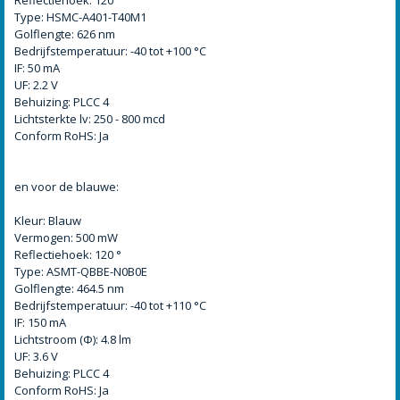
Type: HSMC-A401-T40M1
Golflengte: 626 nm
Bedrijfstemperatuur: -40 tot +100 °C
IF: 50 mA
UF: 2.2 V
Behuizing: PLCC 4
Lichtsterkte lv: 250 - 800 mcd
Conform RoHS: Ja
en voor de blauwe:
Kleur: Blauw
Vermogen: 500 mW
Reflectiehoek: 120 °
Type: ASMT-QBBE-N0B0E
Golflengte: 464.5 nm
Bedrijfstemperatuur: -40 tot +110 °C
IF: 150 mA
Lichtstroom (Φ): 4.8 lm
UF: 3.6 V
Behuizing: PLCC 4
Conform RoHS: Ja