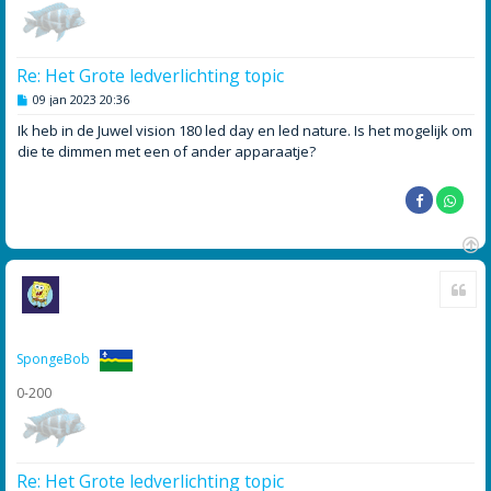
Re: Het Grote ledverlichting topic
B
09 jan 2023 20:36
e
r
Ik heb in de Juwel vision 180 led day en led nature. Is het mogelijk om
i
die te dimmen met een of ander apparaatje?
c
h
t
O
Cite
m
h
o
o
g
SpongeBob
0-200
Re: Het Grote ledverlichting topic