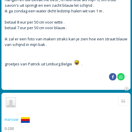
savon's uit springt en een zacht blauw let schijnd .
ik ga zondag een water dicht ledstrip halen wit van 1 m .
betaal 8 eur per 50 cm voor witte .
betaal 7 eur per 50 cm voor blauw .
ik zal er een foto van maken straks kan je zien hoe een straat blauw
van schijnd in mijn bak .
groetjes van Patrick uit Limburg Belgie
.
O
Cite
m
h
o
o
g
marouw
0-200