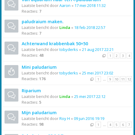
Laatste bericht door
Aaron
«
17 mei 2018 11:32
Reacties:
7
paludraium maken.
Laatste bericht door
Linda
«
18 feb 2018 22:57
Reacties:
7
Achterwand krabbenbak 50×50
Laatste bericht door
tobyderks
«
21 aug 2017 22:21
Reacties:
48
1
2
3
4
Mini paludarium
Laatste bericht door
tobyderks
«
25 mei 2017 23:02
Reacties:
176
1
…
9
10
11
12
Riparium
Laatste bericht door
Linda
«
25 mei 2017 22:12
Reacties:
5
Mijn paludarium
Laatste bericht door
Roy H
«
09 jun 2016 19:19
Reacties:
98
1
…
4
5
6
7