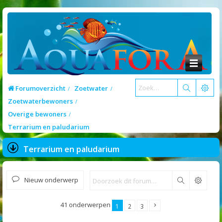
Forumoverzicht
Zoetwater
Zoetwaterbewoners
Overige bewoners
Terrarium en paludarium
Terrarium en paludarium
Nieuw onderwerp
Zoek
41 onderwerpen
1
2
3