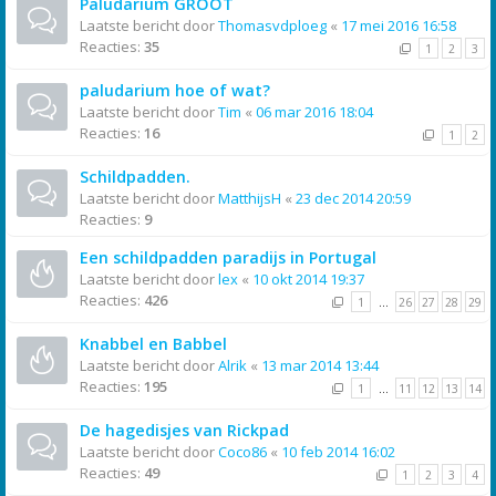
Paludarium GROOT
Laatste bericht door
Thomasvdploeg
«
17 mei 2016 16:58
Reacties:
35
1
2
3
paludarium hoe of wat?
Laatste bericht door
Tim
«
06 mar 2016 18:04
Reacties:
16
1
2
Schildpadden.
Laatste bericht door
MatthijsH
«
23 dec 2014 20:59
Reacties:
9
Een schildpadden paradijs in Portugal
Laatste bericht door
lex
«
10 okt 2014 19:37
Reacties:
426
1
…
26
27
28
29
Knabbel en Babbel
Laatste bericht door
Alrik
«
13 mar 2014 13:44
Reacties:
195
1
…
11
12
13
14
De hagedisjes van Rickpad
Laatste bericht door
Coco86
«
10 feb 2014 16:02
Reacties:
49
1
2
3
4