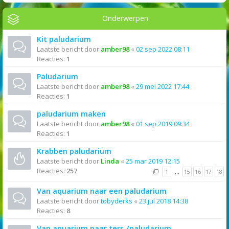
Onderwerpen
Kit paludarium
Laatste bericht door
amber98
«
02 sep 2022 08:11
Reacties:
1
Paludarium
Laatste bericht door
amber98
«
29 mei 2022 17:44
Reacties:
1
paludarium maken
Laatste bericht door
amber98
«
01 sep 2019 09:34
Reacties:
1
Krabben paludarium
Laatste bericht door
Linda
«
25 mar 2019 12:15
Reacties:
257
1
…
15
16
17
18
Van aquarium naar een paludarium
Laatste bericht door
tobyderks
«
23 jul 2018 14:38
Reacties:
8
Van aquarium naar terr-/paludarium