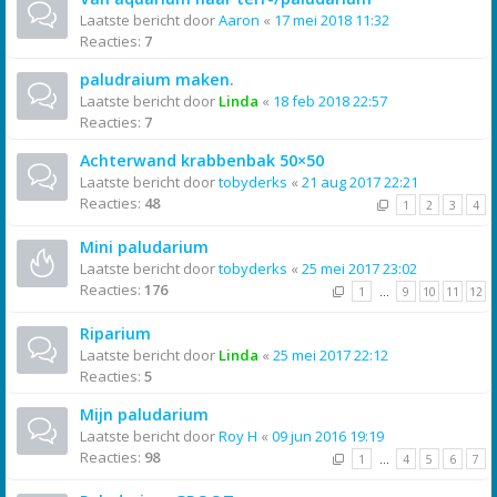
Laatste bericht door
Aaron
«
17 mei 2018 11:32
Reacties:
7
paludraium maken.
Laatste bericht door
Linda
«
18 feb 2018 22:57
Reacties:
7
Achterwand krabbenbak 50×50
Laatste bericht door
tobyderks
«
21 aug 2017 22:21
Reacties:
48
1
2
3
4
Mini paludarium
Laatste bericht door
tobyderks
«
25 mei 2017 23:02
Reacties:
176
1
…
9
10
11
12
Riparium
Laatste bericht door
Linda
«
25 mei 2017 22:12
Reacties:
5
Mijn paludarium
Laatste bericht door
Roy H
«
09 jun 2016 19:19
Reacties:
98
1
…
4
5
6
7