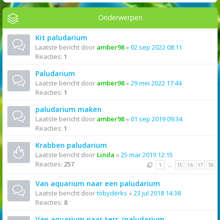
Onderwerpen
Kit paludarium
Laatste bericht door
amber98
«
02 sep 2022 08:11
Reacties:
1
Paludarium
Laatste bericht door
amber98
«
29 mei 2022 17:44
Reacties:
1
paludarium maken
Laatste bericht door
amber98
«
01 sep 2019 09:34
Reacties:
1
Krabben paludarium
Laatste bericht door
Linda
«
25 mar 2019 12:15
Reacties:
257
1
…
15
16
17
18
Van aquarium naar een paludarium
Laatste bericht door
tobyderks
«
23 jul 2018 14:38
Reacties:
8
Van aquarium naar terr-/paludarium