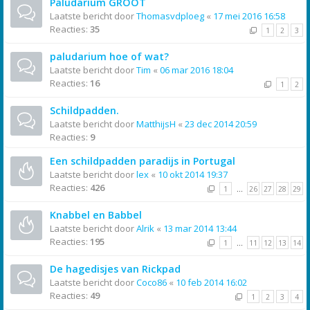
Paludarium GROOT
Laatste bericht door
Thomasvdploeg
«
17 mei 2016 16:58
Reacties:
35
1
2
3
paludarium hoe of wat?
Laatste bericht door
Tim
«
06 mar 2016 18:04
Reacties:
16
1
2
Schildpadden.
Laatste bericht door
MatthijsH
«
23 dec 2014 20:59
Reacties:
9
Een schildpadden paradijs in Portugal
Laatste bericht door
lex
«
10 okt 2014 19:37
Reacties:
426
1
…
26
27
28
29
Knabbel en Babbel
Laatste bericht door
Alrik
«
13 mar 2014 13:44
Reacties:
195
1
…
11
12
13
14
De hagedisjes van Rickpad
Laatste bericht door
Coco86
«
10 feb 2014 16:02
Reacties:
49
1
2
3
4