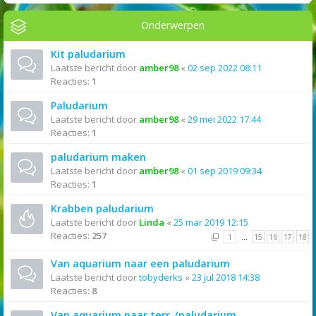
Onderwerpen
Kit paludarium
Laatste bericht door
amber98
«
02 sep 2022 08:11
Reacties:
1
Paludarium
Laatste bericht door
amber98
«
29 mei 2022 17:44
Reacties:
1
paludarium maken
Laatste bericht door
amber98
«
01 sep 2019 09:34
Reacties:
1
Krabben paludarium
Laatste bericht door
Linda
«
25 mar 2019 12:15
Reacties:
257
1
…
15
16
17
18
Van aquarium naar een paludarium
Laatste bericht door
tobyderks
«
23 jul 2018 14:38
Reacties:
8
Van aquarium naar terr-/paludarium