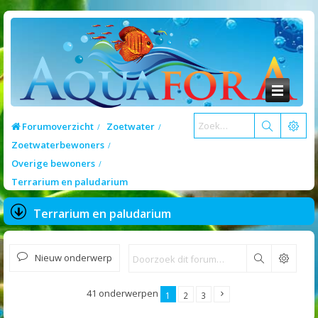
Forumoverzicht
Zoetwater
Zoetwaterbewoners
Overige bewoners
Terrarium en paludarium
Terrarium en paludarium
Nieuw onderwerp
Zoek
41 onderwerpen
1
2
3