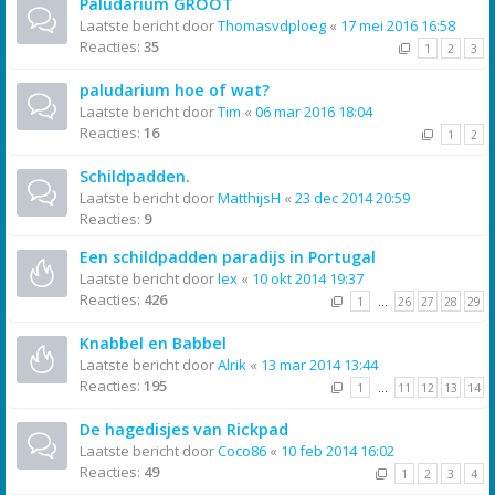
Paludarium GROOT
Laatste bericht door
Thomasvdploeg
«
17 mei 2016 16:58
Reacties:
35
1
2
3
paludarium hoe of wat?
Laatste bericht door
Tim
«
06 mar 2016 18:04
Reacties:
16
1
2
Schildpadden.
Laatste bericht door
MatthijsH
«
23 dec 2014 20:59
Reacties:
9
Een schildpadden paradijs in Portugal
Laatste bericht door
lex
«
10 okt 2014 19:37
Reacties:
426
1
…
26
27
28
29
Knabbel en Babbel
Laatste bericht door
Alrik
«
13 mar 2014 13:44
Reacties:
195
1
…
11
12
13
14
De hagedisjes van Rickpad
Laatste bericht door
Coco86
«
10 feb 2014 16:02
Reacties:
49
1
2
3
4