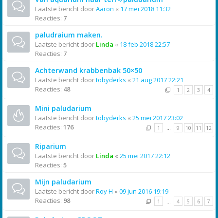
Laatste bericht door
Aaron
«
17 mei 2018 11:32
Reacties:
7
paludraium maken.
Laatste bericht door
Linda
«
18 feb 2018 22:57
Reacties:
7
Achterwand krabbenbak 50×50
Laatste bericht door
tobyderks
«
21 aug 2017 22:21
Reacties:
48
1
2
3
4
Mini paludarium
Laatste bericht door
tobyderks
«
25 mei 2017 23:02
Reacties:
176
1
…
9
10
11
12
Riparium
Laatste bericht door
Linda
«
25 mei 2017 22:12
Reacties:
5
Mijn paludarium
Laatste bericht door
Roy H
«
09 jun 2016 19:19
Reacties:
98
1
…
4
5
6
7