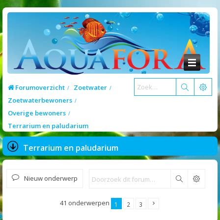
Forumoverzicht
Zoetwater
Zoetwaterbewoners
Overige bewoners
Terrarium en paludarium
Terrarium en paludarium
Nieuw onderwerp
Zoek
41 onderwerpen
1
2
3