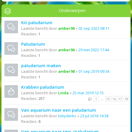
Onderwerpen
Kit paludarium
Laatste bericht door
amber98
«
02 sep 2022 08:11
Reacties:
1
Paludarium
Laatste bericht door
amber98
«
29 mei 2022 17:44
Reacties:
1
paludarium maken
Laatste bericht door
amber98
«
01 sep 2019 09:34
Reacties:
1
Krabben paludarium
Laatste bericht door
Linda
«
25 mar 2019 12:15
Reacties:
257
1
…
15
16
17
18
Van aquarium naar een paludarium
Laatste bericht door
tobyderks
«
23 jul 2018 14:38
Reacties:
8
Van aquarium naar terr-/paludarium