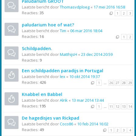
Paludarium GROOT
Laatste bericht door
Thomasvdploeg
«
17 mei 2016 16:58
Reacties:
35
1
2
3
paludarium hoe of wat?
Laatste bericht door
Tim
«
06 mar 2016 18:04
Reacties:
16
1
2
Schildpadden.
Laatste bericht door
MatthijsH
«
23 dec 2014 20:59
Reacties:
9
Een schildpadden paradijs in Portugal
Laatste bericht door
lex
«
10 okt 2014 19:37
Reacties:
426
1
…
26
27
28
29
Knabbel en Babbel
Laatste bericht door
Alrik
«
13 mar 2014 13:44
Reacties:
195
1
…
11
12
13
14
De hagedisjes van Rickpad
Laatste bericht door
Coco86
«
10 feb 2014 16:02
Reacties:
49
1
2
3
4