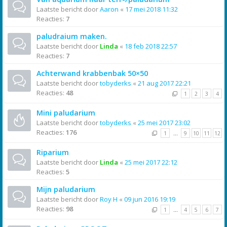
Laatste bericht door
Aaron
«
17 mei 2018 11:32
Reacties:
7
paludraium maken.
Laatste bericht door
Linda
«
18 feb 2018 22:57
Reacties:
7
Achterwand krabbenbak 50×50
Laatste bericht door
tobyderks
«
21 aug 2017 22:21
Reacties:
48
1
2
3
4
Mini paludarium
Laatste bericht door
tobyderks
«
25 mei 2017 23:02
Reacties:
176
1
…
9
10
11
12
Riparium
Laatste bericht door
Linda
«
25 mei 2017 22:12
Reacties:
5
Mijn paludarium
Laatste bericht door
Roy H
«
09 jun 2016 19:19
Reacties:
98
1
…
4
5
6
7