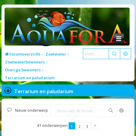
Forumoverzicht
Zoetwater
Zoetwaterbewoners
Overige bewoners
Terrarium en paludarium
Terrarium en paludarium
Nieuw onderwerp
Zoek
41 onderwerpen
1
2
3