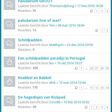
Paludarium GROOT
Laatste bericht door
Thomasvdploeg
«
17 mei 2016 16:58
Reacties:
35
1
2
3
paludarium hoe of wat?
Laatste bericht door
Tim
«
06 mar 2016 18:04
Reacties:
16
1
2
Schildpadden.
Laatste bericht door
MatthijsH
«
23 dec 2014 20:59
Reacties:
9
Een schildpadden paradijs in Portugal
Laatste bericht door
lex
«
10 okt 2014 19:37
Reacties:
426
1
…
26
27
28
29
Knabbel en Babbel
Laatste bericht door
Alrik
«
13 mar 2014 13:44
Reacties:
195
1
…
11
12
13
14
De hagedisjes van Rickpad
Laatste bericht door
Coco86
«
10 feb 2014 16:02
Reacties:
49
1
2
3
4