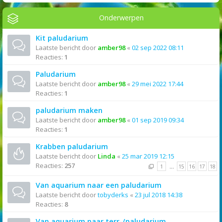
Onderwerpen
Kit paludarium
Laatste bericht door
amber98
«
02 sep 2022 08:11
Reacties:
1
Paludarium
Laatste bericht door
amber98
«
29 mei 2022 17:44
Reacties:
1
paludarium maken
Laatste bericht door
amber98
«
01 sep 2019 09:34
Reacties:
1
Krabben paludarium
Laatste bericht door
Linda
«
25 mar 2019 12:15
Reacties:
257
1
…
15
16
17
18
Van aquarium naar een paludarium
Laatste bericht door
tobyderks
«
23 jul 2018 14:38
Reacties:
8
Van aquarium naar terr-/paludarium