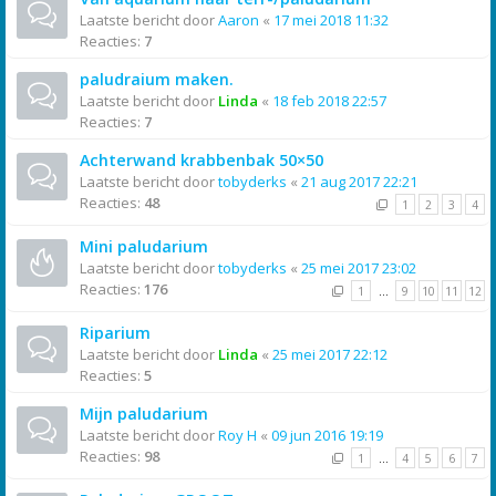
Laatste bericht door
Aaron
«
17 mei 2018 11:32
Reacties:
7
paludraium maken.
Laatste bericht door
Linda
«
18 feb 2018 22:57
Reacties:
7
Achterwand krabbenbak 50×50
Laatste bericht door
tobyderks
«
21 aug 2017 22:21
Reacties:
48
1
2
3
4
Mini paludarium
Laatste bericht door
tobyderks
«
25 mei 2017 23:02
Reacties:
176
1
…
9
10
11
12
Riparium
Laatste bericht door
Linda
«
25 mei 2017 22:12
Reacties:
5
Mijn paludarium
Laatste bericht door
Roy H
«
09 jun 2016 19:19
Reacties:
98
1
…
4
5
6
7